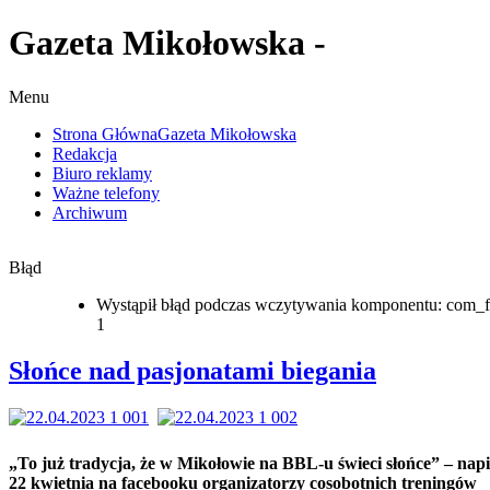
Gazeta Mikołowska -
natami
ia
o
Menu
Strona Główna
Gazeta Mikołowska
cja,
Redakcja
Biuro reklamy
Ważne telefony
owie
Archiwum
Błąd
e”
Wystąpił błąd podczas wczytywania komponentu: com_f
1
li
Słońce nad pasjonatami biegania
nia
ooku
izatorzy
otnich
„To już tradycja, że w Mikołowie na BBL-u świeci słońce” – napi
ngów
22 kwietnia na facebooku organizatorzy cosobotnich treningów
gam