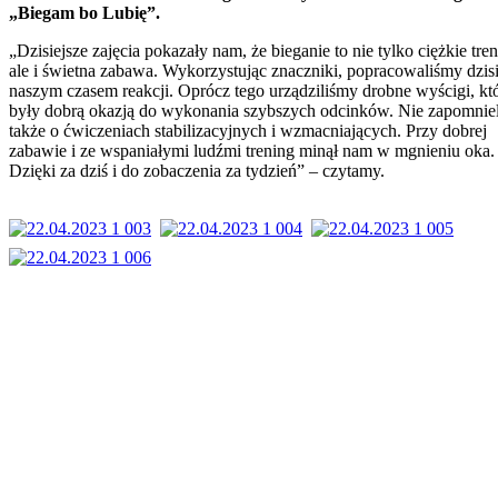
„Biegam bo Lubię”.
”.
„Dzisiejsze zajęcia pokazały nam, że bieganie to nie tylko ciężkie tren
ale i świetna zabawa. Wykorzystując znaczniki, popracowaliśmy dzisi
isiejsze
naszym czasem reakcji. Oprócz tego urządziliśmy drobne wyścigi, kt
a
były dobrą okazją do wykonania szybszych odcinków. Nie zapomnie
ały
także o ćwiczeniach stabilizacyjnych i wzmacniających. Przy dobrej
zabawie i ze wspaniałymi ludźmi trening minął nam w mgnieniu oka.
Dzięki za dziś i do zobaczenia za tydzień” – czytamy.
ie
e
gi,
na
a.
zystując
iki,
cowaliśmy
m
m