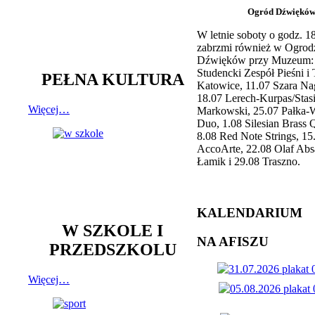
Ogród Dźwiękó
W letnie soboty o godz. 
zabrzmi również w Ogrod
Dźwięków przy Muzeum: 
Studencki Zespół Pieśni i
PEŁNA KULTURA
Katowice, 11.07 Szara Na
18.07 Lerech-Kurpas/Stas
Więcej…
Markowski, 25.07 Pałka-
Duo, 1.08 Silesian Brass Q
8.08 Red Note Strings, 15
AccoArte, 22.08 Olaf Abs
Łamik i 29.08 Traszno.
KALENDARIUM
W SZKOLE I
NA AFISZU
PRZEDSZKOLU
Więcej…