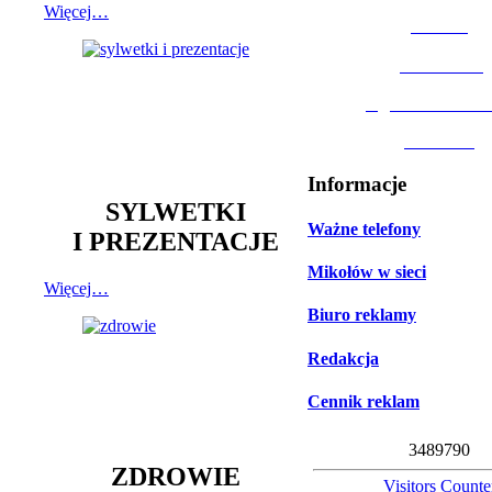
Więcej…
MOSiR
Biblioteka
Ogród Botanic
Muzeum
Informacje
SYLWETKI
Ważne telefony
I PREZENTACJE
Mikołów w sieci
Więcej…
Biuro reklamy
Redakcja
Cennik reklam
3
4
8
9
7
9
0
ZDROWIE
Visitors Counte