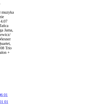
w
18 muzyka
zie
4.07
 Tańca
ga Jama,
iewicz/
Wiesner
uartet,
.08 Trio
alon +