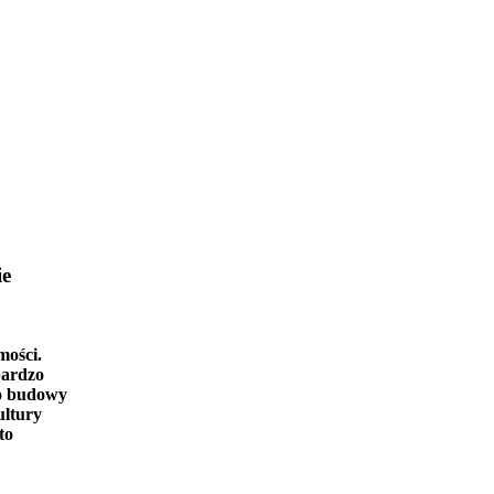
ie
mości.
bardzo
o budowy
ultury
to