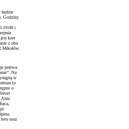
 będzie
y. Godziny
0-19:00 i
erpnia
est kort
anie z obu
 Mikołów.
je potrwa
anie”. Na
ystąpią w
entrum (o
stępne o
Street
 Ania
haca,
pi
ipina,
Trees oraz