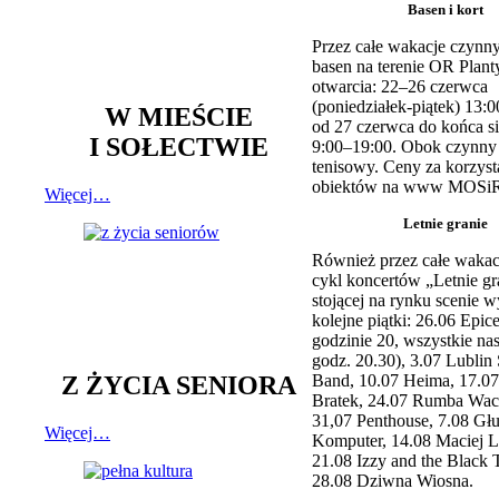
Basen i kort
Przez całe wakacje czynny
basen na terenie OR Plant
otwarcia: 22–26 czerwca
(poniedziałek-piątek) 13:0
W MIEŚCIE
od 27 czerwca do końca si
I SOŁECTWIE
9:00–19:00. Obok czynny j
tenisowy. Ceny za korzyst
obiektów na www MOSiR
Więcej…
Letnie granie
Również przez całe wakac
cykl koncertów „Letnie gr
stojącej na rynku scenie w
kolejne piątki: 26.06 Epic
godzinie 20, wszystkie na
godz. 20.30), 3.07 Lublin 
Z ŻYCIA SENIORA
Band, 10.07 Heima, 17.07
Bratek, 24.07 Rumba Wac
31,07 Penthouse, 7.08 Głu
Więcej…
Komputer, 14.08 Maciej L
21.08 Izzy and the Black 
28.08 Dziwna Wiosna.