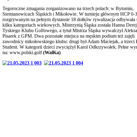
Tegoroczne zmagania zorganizowano na trzech polach: w Bytomiu,
Siemianowicach Śląskich i Mikołowie. W turnieju głównym HCP 0-
rozgrywanym na pełnym dystansie 18 dołków rywalizacja odbywała 
kilku kategoriach wiekowych. Mistrzynią Śląska została Hanna Derej
Tyskiego Klubu Golfowego, a tytuł Mistrza Śląska wywalczył Aleks
Pisarek z GPM. Dwa pozostałe miejsca na męskim podium też zajęli
zawodnicy mikołowskiego klubu: drugi był Adam Maciejak, a trzeci 
Student. W kategorii dzieci zwyciężył Karol Odkrzywołek. Pełne wy
na: www.polski.golf
(WalKa)