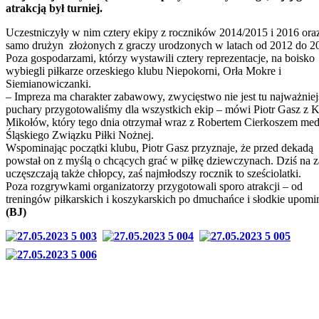
atrakcją był turniej.
Uczestniczyły w nim cztery ekipy z roczników 2014/2015 i 2016 oraz
samo drużyn złożonych z graczy urodzonych w latach od 2012 do 2
Poza gospodarzami, którzy wystawili cztery reprezentacje, na boisko
wybiegli piłkarze orzeskiego klubu Niepokorni, Orła Mokre i
Siemianowiczanki.
– Impreza ma charakter zabawowy, zwycięstwo nie jest tu najważniej
puchary przygotowaliśmy dla wszystkich ekip – mówi Piotr Gasz z
Mikołów, który tego dnia otrzymał wraz z Robertem Cierkoszem med
Śląskiego Związku Piłki Nożnej.
Wspominając początki klubu, Piotr Gasz przyznaje, że przed dekadą
powstał on z myślą o chcących grać w piłkę dziewczynach. Dziś na z
uczęszczają także chłopcy, zaś najmłodszy rocznik to sześciolatki.
Poza rozgrywkami organizatorzy przygotowali sporo atrakcji – od
treningów piłkarskich i koszykarskich po dmuchańce i słodkie upomi
(BJ)