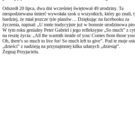
Odszedł 20 lipca, dwa dni wcześniej świętował 49 urodziny. Ta
niespodziewana śmierć wywołała szok u wszystkich, który go znali, 
bardziej, że miał jeszcze tyle planów… Dziękując na facebooku za
życzenia, napisał: „U mnie tradycyjnie już w bonusie urodzinowa pio
W tym roku genialny Peter Gabriel i jego refleksyjne „So much” z cy
na resztę życia: „All the warmth inside of you/ Comes from those you
Oh, there's so much to live for/ So much left to give”. Pod te moje ost
„dzieści” z nadzieją na przynajmniej kilka udanych „dziesiąt”.
Żegnaj Przyjacielu.