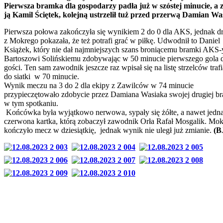
Pierwsza bramka dla gospodarzy padła już w szóstej minucie, a 
ją Kamil Ściętek, kolejną ustrzelił tuż przed przerwą Damian Wa
Pierwsza połowa zakończyła się wynikiem 2 do 0 dla AKS, jednak d
z Mokrego pokazała, że też potrafi grać w piłkę. Udwodnił to Daniel
Książek, który nie dał najmniejszych szans broniącemu bramki AKS-
Bartoszowi Solińskiemu zdobywając w 50 minucie pierwszego gola 
gości. Ten sam zawodnik jeszcze raz wpisał się na listę strzelców trafi
do siatki w 70 minucie.
Wynik meczu na 3 do 2 dla ekipy z Zawilców w 74 minucie
przypieczętowało zdobycie przez Damiana Wasiaka swojej drugiej b
w tym spotkaniu.
Końcówka była wyjątkowo nerwowa, sypały się żółte, a nawet jedn
czerwona kartka, którą zobaczył zawodnik Orła Rafał Mosgalik. Mok
kończyło mecz w dziesiątkię, jednak wynik nie uległ już zmianie.
(B