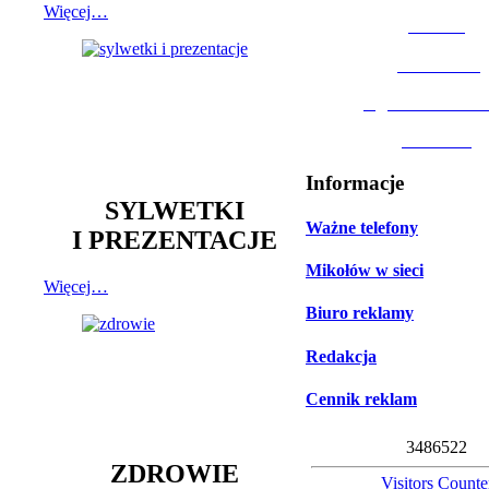
Więcej…
MOSiR
Biblioteka
Ogród Botanic
Muzeum
Informacje
SYLWETKI
Ważne telefony
I PREZENTACJE
Mikołów w sieci
Więcej…
Biuro reklamy
Redakcja
Cennik reklam
3
4
8
6
5
2
2
ZDROWIE
Visitors Counte