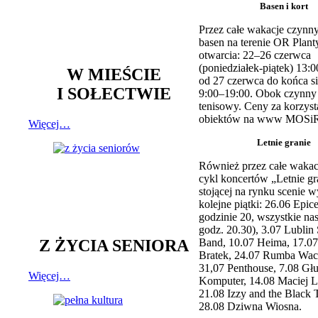
Basen i kort
Przez całe wakacje czynny
basen na terenie OR Plant
otwarcia: 22–26 czerwca
(poniedziałek-piątek) 13:0
W MIEŚCIE
od 27 czerwca do końca si
I SOŁECTWIE
9:00–19:00. Obok czynny j
tenisowy. Ceny za korzyst
obiektów na www MOSiR
Więcej…
Letnie granie
Również przez całe wakac
cykl koncertów „Letnie gr
stojącej na rynku scenie w
kolejne piątki: 26.06 Epic
godzinie 20, wszystkie na
godz. 20.30), 3.07 Lublin 
Z ŻYCIA SENIORA
Band, 10.07 Heima, 17.07
Bratek, 24.07 Rumba Wac
31,07 Penthouse, 7.08 Głu
Więcej…
Komputer, 14.08 Maciej L
21.08 Izzy and the Black 
28.08 Dziwna Wiosna.