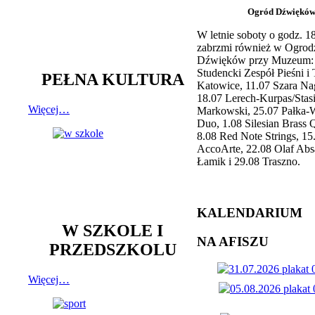
Ogród Dźwiękó
W letnie soboty o godz. 
zabrzmi również w Ogrod
Dźwięków przy Muzeum: 
Studencki Zespół Pieśni i
PEŁNA KULTURA
Katowice, 11.07 Szara Na
18.07 Lerech-Kurpas/Stas
Więcej…
Markowski, 25.07 Pałka-
Duo, 1.08 Silesian Brass Q
8.08 Red Note Strings, 15
AccoArte, 22.08 Olaf Abs
Łamik i 29.08 Traszno.
KALENDARIUM
W SZKOLE I
NA AFISZU
PRZEDSZKOLU
Więcej…