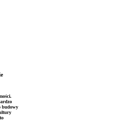
ie
mości.
bardzo
o budowy
ultury
to