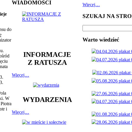
WIADOMOŚCI
Więcej…
ieje
SZUKAJ NA STRO
nsu do
ę
Warto wiedzieć
izator
ju.
INFORMACJE
ośród
Z RATUSZA
ięciu
nata
Więcej…
3.
3.
Pola
ki. W
WYDARZENIA
Piotra
tr i
Więcej…