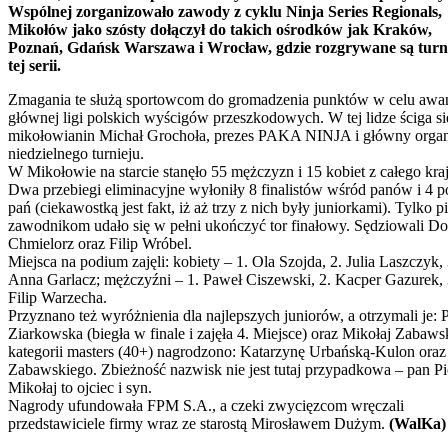
Wspólnej zorganizowało zawody z cyklu Ninja Series Regionals,
Mikołów jako szósty dołączył do takich ośrodków jak Kraków,
Poznań, Gdańsk Warszawa i Wrocław, gdzie rozgrywane są turn
tej serii.
Zmagania te służą sportowcom do gromadzenia punktów w celu awa
głównej ligi polskich wyścigów przeszkodowych. W tej lidze ściga si
mikołowianin Michał Grochoła, prezes PAKA NINJA i główny organ
niedzielnego turnieju.
W Mikołowie na starcie stanęło 55 mężczyzn i 15 kobiet z całego kra
Dwa przebiegi eliminacyjne wyłoniły 8 finalistów wśród panów i 4 p
pań (ciekawostką jest fakt, iż aż trzy z nich były juniorkami). Tylko p
zawodnikom udało się w pełni ukończyć tor finałowy. Sędziowali Do
Chmielorz oraz Filip Wróbel.
Miejsca na podium zajęli: kobiety – 1. Ola Szojda, 2. Julia Laszczyk, 
Anna Garlacz; mężczyźni – 1. Paweł Ciszewski, 2. Kacper Gazurek, 
Filip Warzecha.
Przyznano też wyróżnienia dla najlepszych juniorów, a otrzymali je: 
Ziarkowska (biegła w finale i zajęła 4. Miejsce) oraz Mikołaj Zabaws
kategorii masters (40+) nagrodzono: Katarzynę Urbańską-Kulon oraz 
Zabawskiego. Zbieżność nazwisk nie jest tutaj przypadkowa – pan Pio
Mikołaj to ojciec i syn.
Nagrody ufundowała FPM S.A., a czeki zwycięzcom wręczali
przedstawiciele firmy wraz ze starostą Mirosławem Dużym.
(WalKa)