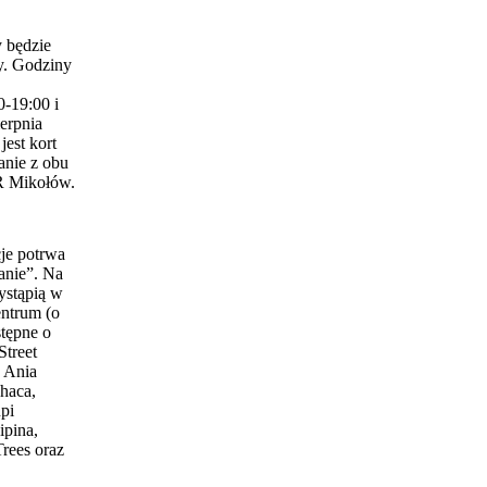
 będzie
y. Godziny
0-19:00 i
erpnia
est kort
anie z obu
 Mikołów.
je potrwa
anie”. Na
ystąpią w
entrum (o
stępne o
Street
 Ania
haca,
pi
ipina,
Trees oraz