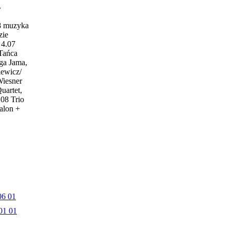
w
18 muzyka
zie
4.07
 Tańca
ga Jama,
iewicz/
Wiesner
uartet,
.08 Trio
alon +