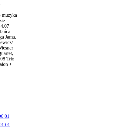
w
18 muzyka
zie
4.07
 Tańca
ga Jama,
iewicz/
Wiesner
uartet,
.08 Trio
alon +