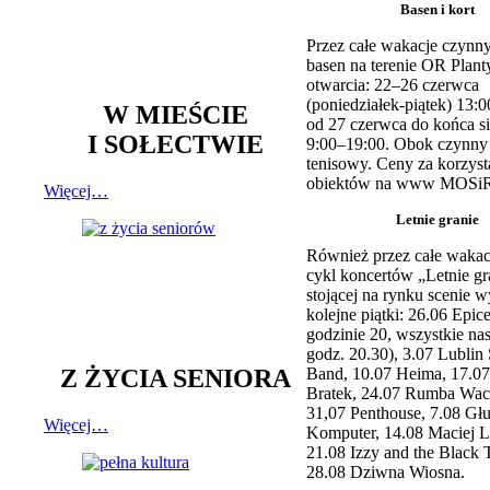
Basen i kort
Przez całe wakacje czynny
basen na terenie OR Plant
otwarcia: 22–26 czerwca
(poniedziałek-piątek) 13:0
W MIEŚCIE
od 27 czerwca do końca si
I SOŁECTWIE
9:00–19:00. Obok czynny j
tenisowy. Ceny za korzyst
obiektów na www MOSiR
Więcej…
Letnie granie
Również przez całe wakac
cykl koncertów „Letnie gr
stojącej na rynku scenie w
kolejne piątki: 26.06 Epic
godzinie 20, wszystkie na
godz. 20.30), 3.07 Lublin 
Z ŻYCIA SENIORA
Band, 10.07 Heima, 17.07
Bratek, 24.07 Rumba Wac
31,07 Penthouse, 7.08 Głu
Więcej…
Komputer, 14.08 Maciej L
21.08 Izzy and the Black 
28.08 Dziwna Wiosna.