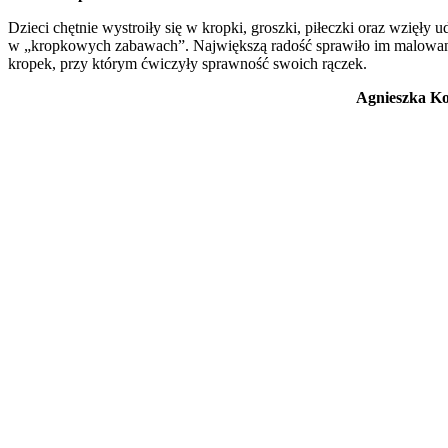
Dzieci chętnie wystroiły się w kropki, groszki, piłeczki oraz wzięły u
w „kropkowych zabawach”. Największą radość sprawiło im malowa
kropek, przy którym ćwiczyły sprawność swoich rączek.
Agnieszka K