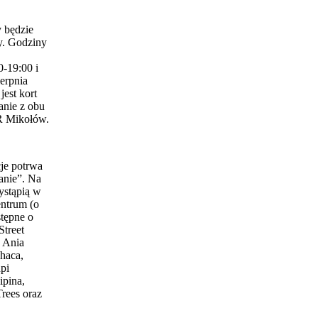
 będzie
y. Godziny
0-19:00 i
erpnia
est kort
anie z obu
 Mikołów.
je potrwa
anie”. Na
ystąpią w
entrum (o
stępne o
Street
 Ania
haca,
pi
ipina,
Trees oraz