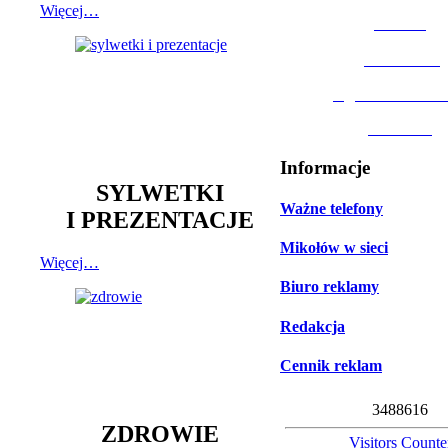
Więcej…
MOSiR
Biblioteka
Ogród Botanic
Muzeum
Informacje
SYLWETKI
Ważne telefony
I PREZENTACJE
Mikołów w sieci
Więcej…
Biuro reklamy
Redakcja
Cennik reklam
3
4
8
8
6
1
6
ZDROWIE
Visitors Counte