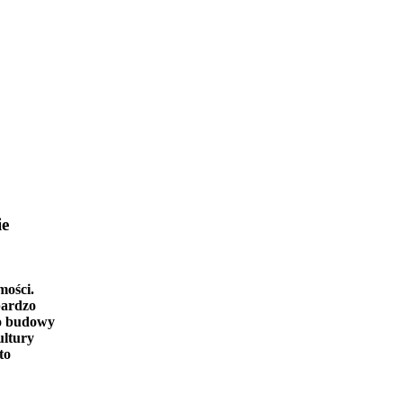
ie
mości.
bardzo
o budowy
ultury
to