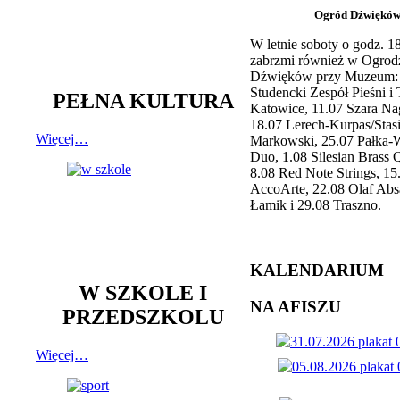
Ogród Dźwiękó
W letnie soboty o godz. 
zabrzmi również w Ogrod
Dźwięków przy Muzeum: 
Studencki Zespół Pieśni i
PEŁNA KULTURA
Katowice, 11.07 Szara Na
18.07 Lerech-Kurpas/Stas
Więcej…
Markowski, 25.07 Pałka-
Duo, 1.08 Silesian Brass Q
8.08 Red Note Strings, 15
AccoArte, 22.08 Olaf Abs
Łamik i 29.08 Traszno.
KALENDARIUM
W SZKOLE I
NA AFISZU
PRZEDSZKOLU
Więcej…