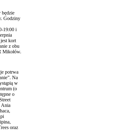
 będzie
y. Godziny
0-19:00 i
erpnia
est kort
anie z obu
 Mikołów.
je potrwa
anie”. Na
ystąpią w
entrum (o
stępne o
Street
 Ania
haca,
pi
ipina,
Trees oraz