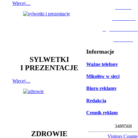
Więcej…
MOSiR
Biblioteka
Ogród Botanic
Muzeum
Informacje
SYLWETKI
Ważne telefony
I PREZENTACJE
Mikołów w sieci
Więcej…
Biuro reklamy
Redakcja
Cennik reklam
3
4
8
9
5
6
8
ZDROWIE
Visitors Counte