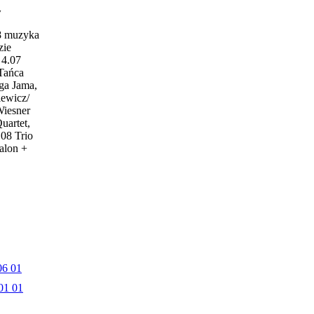
w
18 muzyka
zie
4.07
 Tańca
ga Jama,
iewicz/
Wiesner
uartet,
.08 Trio
alon +