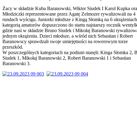
Żacy w składzie Kuba Baranowski, Wiktor Siudek I Karol Kupka or
Młodziczki reprezentowane przez Agatę Zelmozer rywalizowali na 4
rundach wyścigu. Juniorki młodsze z Kingą Słomką na 6 okrążeniach
kategorią amatorów dopuszczono do startu najstarszy rocznik wentyl
gdzie nasi w składzie Bruno Siudek i Mikołaj Baranowski rywalizowa
jednym okrążeniu. Dzieci młodsze, a wśród nich Sebastian i Robert
Baranowscy sprawdzali swoje umiejętności na rowerowym torze
przeszkód.
W poszczególnych kategoriach na podium stanęli: Kinga Słomka 2, 
Siudek 1, Mikołaj Baranowski 2, Robert Baranowski 1 i Sebastian
Baranowski 3.