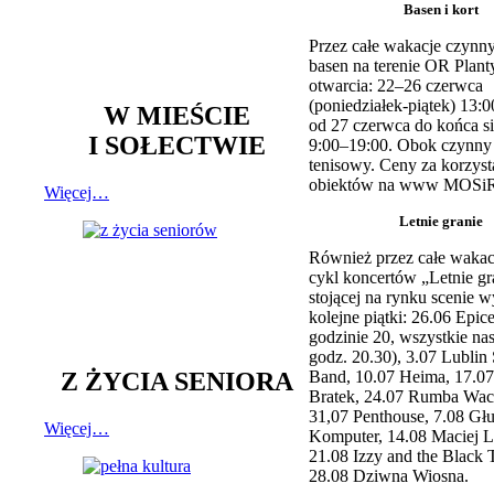
Basen i kort
Przez całe wakacje czynny
basen na terenie OR Plant
otwarcia: 22–26 czerwca
(poniedziałek-piątek) 13:0
W MIEŚCIE
od 27 czerwca do końca si
I SOŁECTWIE
9:00–19:00. Obok czynny j
tenisowy. Ceny za korzyst
obiektów na www MOSiR
Więcej…
Letnie granie
Również przez całe wakac
cykl koncertów „Letnie gr
stojącej na rynku scenie w
kolejne piątki: 26.06 Epic
godzinie 20, wszystkie na
godz. 20.30), 3.07 Lublin 
Z ŻYCIA SENIORA
Band, 10.07 Heima, 17.07
Bratek, 24.07 Rumba Wac
31,07 Penthouse, 7.08 Głu
Więcej…
Komputer, 14.08 Maciej L
21.08 Izzy and the Black 
28.08 Dziwna Wiosna.