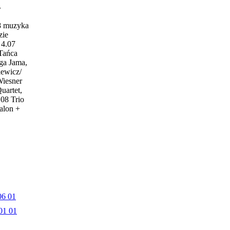
w
18 muzyka
zie
4.07
 Tańca
ga Jama,
iewicz/
Wiesner
uartet,
.08 Trio
alon +