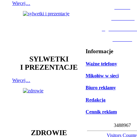
Więcej…
MOSiR
Biblioteka
Ogród Botanic
Muzeum
Informacje
SYLWETKI
Ważne telefony
I PREZENTACJE
Mikołów w sieci
Więcej…
Biuro reklamy
Redakcja
Cennik reklam
3
4
8
8
9
6
7
ZDROWIE
Visitors Counte