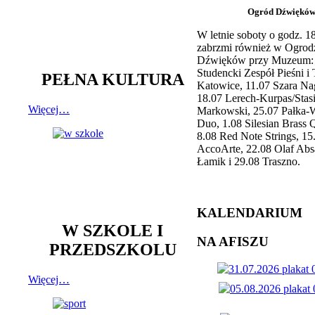
Ogród Dźwiękó
W letnie soboty o godz. 
zabrzmi również w Ogrod
Dźwięków przy Muzeum: 
Studencki Zespół Pieśni i
PEŁNA KULTURA
Katowice, 11.07 Szara Na
18.07 Lerech-Kurpas/Stas
Więcej…
Markowski, 25.07 Pałka-
Duo, 1.08 Silesian Brass Q
8.08 Red Note Strings, 15
AccoArte, 22.08 Olaf Abs
Łamik i 29.08 Traszno.
KALENDARIUM
W SZKOLE I
NA AFISZU
PRZEDSZKOLU
Więcej…