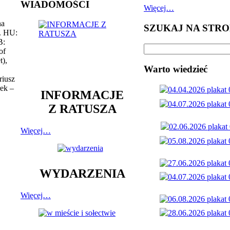
WIADOMOŚCI
Więcej…
na
SZUKAJ NA STRO
. HU:
B:
of
t),
Warto wiedzieć
riusz
rek –
INFORMACJE
Z RATUSZA
Więcej…
WYDARZENIA
Więcej…