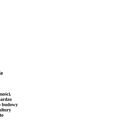
ie
mości.
bardzo
o budowy
ultury
to