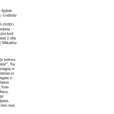
 będzie
y. Godziny
0-19:00 i
erpnia
est kort
anie z obu
 Mikołów.
je potrwa
anie”. Na
ystąpią w
entrum (o
stępne o
Street
 Ania
haca,
pi
ipina,
Trees oraz