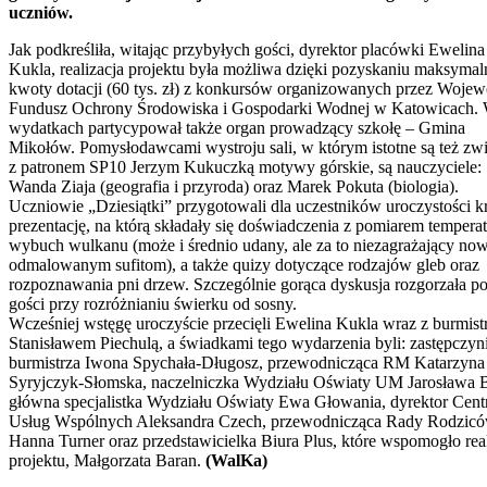
uczniów.
Jak podkreśliła, witając przybyłych gości, dyrektor placówki Ewelina
Kukla, realizacja projektu była możliwa dzięki pozyskaniu maksymal
kwoty dotacji (60 tys. zł) z konkursów organizowanych przez Woje
Fundusz Ochrony Środowiska i Gospodarki Wodnej w Katowicach.
wydatkach partycypował także organ prowadzący szkołę – Gmina
Mikołów. Pomysłodawcami wystroju sali, w którym istotne są też zw
z patronem SP10 Jerzym Kukuczką motywy górskie, są nauczyciele:
Wanda Ziaja (geografia i przyroda) oraz Marek Pokuta (biologia).
Uczniowie „Dziesiątki” przygotowali dla uczestników uroczystości k
prezentację, na którą składały się doświadczenia z pomiarem temperat
wybuch wulkanu (może i średnio udany, ale za to niezagrażający no
odmalowanym sufitom), a także quizy dotyczące rodzajów gleb oraz
rozpoznawania pni drzew. Szczególnie gorąca dyskusja rozgorzała p
gości przy rozróżnianiu świerku od sosny.
Wcześniej wstęgę uroczyście przecięli Ewelina Kukla wraz z burmis
Stanisławem Piechulą, a świadkami tego wydarzenia byli: zastępczyn
burmistrza Iwona Spychała-Długosz, przewodnicząca RM Katarzyna
Syryjczyk-Słomska, naczelniczka Wydziału Oświaty UM Jarosława 
główna specjalistka Wydziału Oświaty Ewa Głowania, dyrektor Cen
Usług Wspólnych Aleksandra Czech, przewodnicząca Rady Rodzic
Hanna Turner oraz przedstawicielka Biura Plus, które wspomogło real
projektu, Małgorzata Baran.
(WalKa)