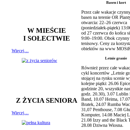
Basen i kort
Przez całe wakacje czynny
basen na terenie OR Plant
otwarcia: 22–26 czerwca
(poniedziałek-piątek) 13:0
W MIEŚCIE
od 27 czerwca do końca si
I SOŁECTWIE
9:00–19:00. Obok czynny j
tenisowy. Ceny za korzyst
obiektów na www MOSiR
Więcej…
Letnie granie
Również przez całe wakac
cykl koncertów „Letnie gr
stojącej na rynku scenie w
kolejne piątki: 26.06 Epic
godzinie 20, wszystkie na
godz. 20.30), 3.07 Lublin 
Z ŻYCIA SENIORA
Band, 10.07 Heima, 17.07
Bratek, 24.07 Rumba Wac
31,07 Penthouse, 7.08 Głu
Więcej…
Komputer, 14.08 Maciej L
21.08 Izzy and the Black 
28.08 Dziwna Wiosna.