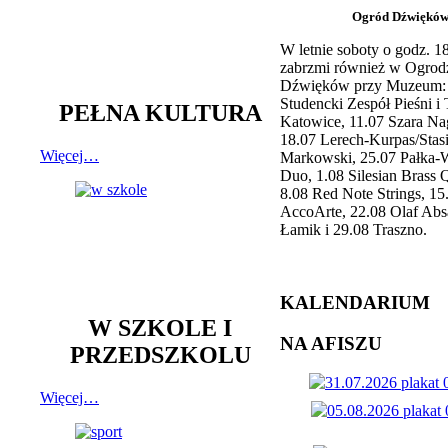
Ogród Dźwiękó
W letnie soboty o godz. 
zabrzmi również w Ogrod
Dźwięków przy Muzeum: 
Studencki Zespół Pieśni i
PEŁNA KULTURA
Katowice, 11.07 Szara Na
18.07 Lerech-Kurpas/Stas
Więcej…
Markowski, 25.07 Pałka-
Duo, 1.08 Silesian Brass Q
8.08 Red Note Strings, 15
AccoArte, 22.08 Olaf Abs
Łamik i 29.08 Traszno.
KALENDARIUM
W SZKOLE I
NA AFISZU
PRZEDSZKOLU
Więcej…