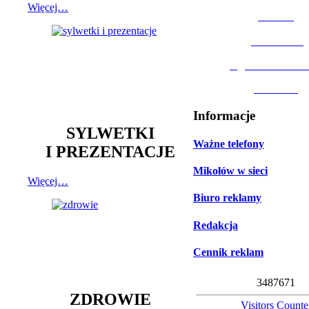
Więcej…
MOSiR
Biblioteka
Ogród Botanic
Muzeum
Informacje
SYLWETKI
Ważne telefony
I PREZENTACJE
Mikołów w sieci
Więcej…
Biuro reklamy
Redakcja
Cennik reklam
3
4
8
7
6
7
1
ZDROWIE
Visitors Counte