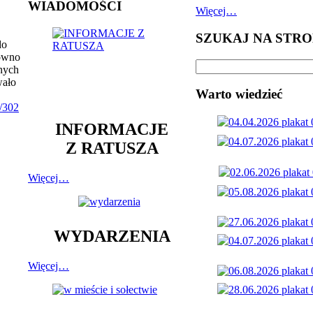
WIADOMOŚCI
Więcej…
SZUKAJ NA STRO
do
równo
nnych
wało
Warto wiedzieć
n/302
INFORMACJE
Z RATUSZA
Więcej…
WYDARZENIA
Więcej…