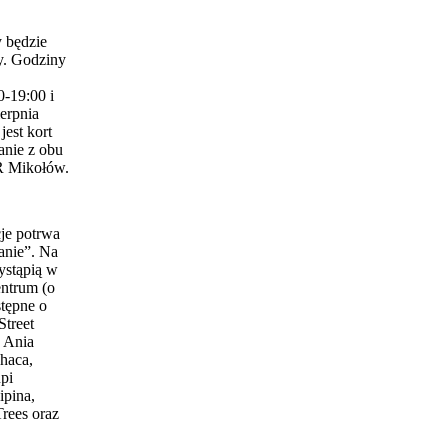
 będzie
y. Godziny
0-19:00 i
erpnia
est kort
anie z obu
 Mikołów.
je potrwa
anie”. Na
ystąpią w
entrum (o
stępne o
Street
 Ania
haca,
pi
ipina,
Trees oraz