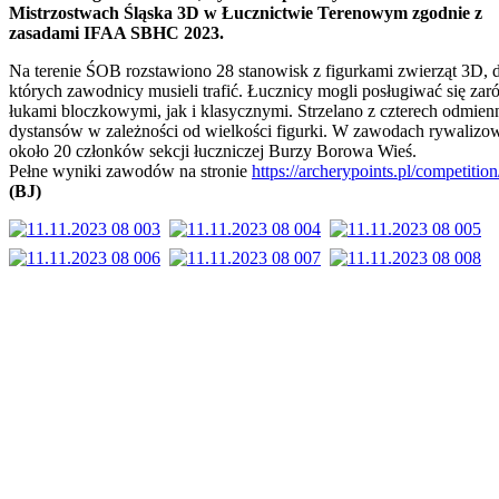
Mistrzostwach Śląska 3D w Łucznictwie Terenowym zgodnie z
zasadami IFAA SBHC 2023.
Na terenie ŚOB rozstawiono 28 stanowisk z figurkami zwierząt 3D, 
których zawodnicy musieli trafić. Łucznicy mogli posługiwać się za
łukami bloczkowymi, jak i klasycznymi. Strzelano z czterech odmie
dystansów w zależności od wielkości figurki. W zawodach rywalizo
około 20 członków sekcji łuczniczej Burzy Borowa Wieś.
Pełne wyniki zawodów na stronie
https://archerypoints.pl/competitio
(BJ)