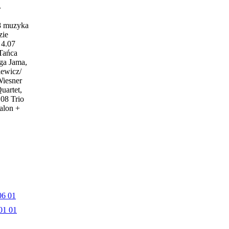
w
18 muzyka
zie
4.07
 Tańca
ga Jama,
iewicz/
Wiesner
uartet,
.08 Trio
alon +