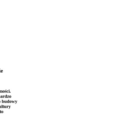
ie
mości.
bardzo
o budowy
ultury
to