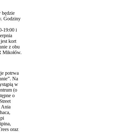
 będzie
y. Godziny
0-19:00 i
erpnia
est kort
anie z obu
 Mikołów.
je potrwa
anie”. Na
ystąpią w
entrum (o
stępne o
Street
 Ania
haca,
pi
ipina,
Trees oraz