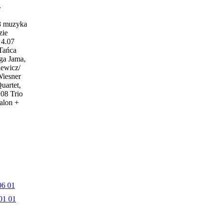
w
18 muzyka
zie
4.07
 Tańca
ga Jama,
iewicz/
Wiesner
uartet,
.08 Trio
alon +