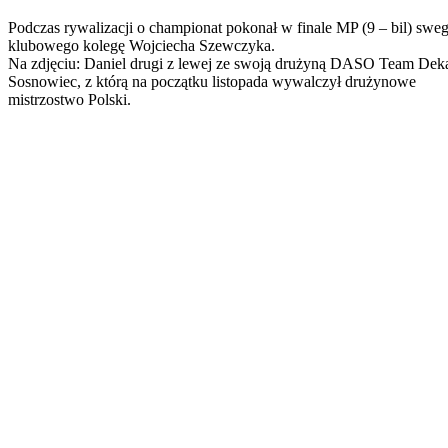
Podczas rywalizacji o championat pokonał w finale MP (9 – bil) swe
klubowego kolegę Wojciecha Szewczyka.
Na zdjęciu: Daniel drugi z lewej ze swoją drużyną DASO Team Dek
Sosnowiec, z którą na początku listopada wywalczył drużynowe
mistrzostwo Polski.