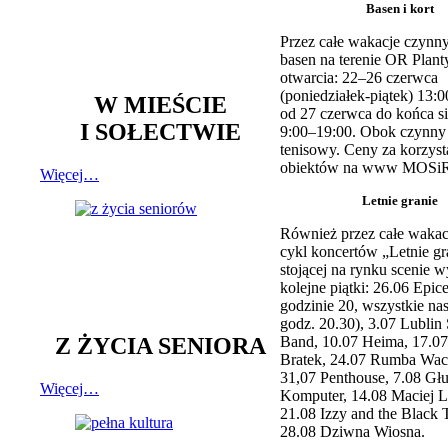
Basen i kort
Przez całe wakacje czynny
basen na terenie OR Plant
otwarcia: 22–26 czerwca
(poniedziałek-piątek) 13:0
W MIEŚCIE
od 27 czerwca do końca si
I SOŁECTWIE
9:00–19:00. Obok czynny j
tenisowy. Ceny za korzyst
obiektów na www MOSiR
Więcej…
Letnie granie
Również przez całe wakac
cykl koncertów „Letnie gr
stojącej na rynku scenie w
kolejne piątki: 26.06 Epic
godzinie 20, wszystkie na
godz. 20.30), 3.07 Lublin 
Z ŻYCIA SENIORA
Band, 10.07 Heima, 17.07
Bratek, 24.07 Rumba Wac
31,07 Penthouse, 7.08 Głu
Więcej…
Komputer, 14.08 Maciej L
21.08 Izzy and the Black 
28.08 Dziwna Wiosna.