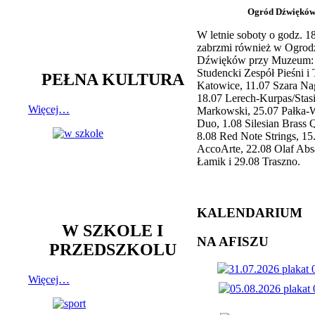
Ogród Dźwiękó
W letnie soboty o godz. 
zabrzmi również w Ogrod
Dźwięków przy Muzeum: 
Studencki Zespół Pieśni i
PEŁNA KULTURA
Katowice, 11.07 Szara Na
18.07 Lerech-Kurpas/Stas
Więcej…
Markowski, 25.07 Pałka-
Duo, 1.08 Silesian Brass Q
8.08 Red Note Strings, 15
AccoArte, 22.08 Olaf Abs
Łamik i 29.08 Traszno.
KALENDARIUM
W SZKOLE I
NA AFISZU
PRZEDSZKOLU
Więcej…