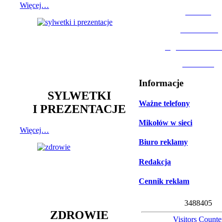
Więcej…
MOSiR
Biblioteka
Ogród Botanic
Muzeum
Informacje
SYLWETKI
Ważne telefony
I PREZENTACJE
Mikołów w sieci
Więcej…
Biuro reklamy
Redakcja
Cennik reklam
3
4
8
8
4
0
5
ZDROWIE
Visitors Counte