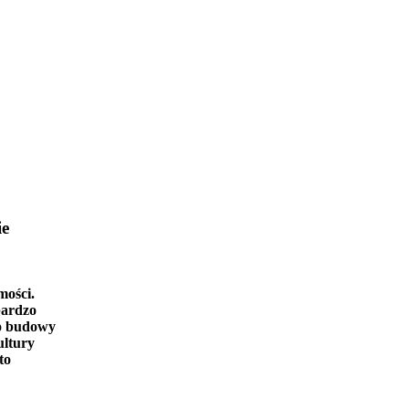
ie
mości.
bardzo
o budowy
ultury
to