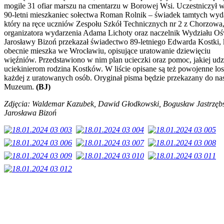
mogile 31 ofiar marszu na cmentarzu w Borowej Wsi. Uczestniczył w
90-letni mieszkaniec sołectwa Roman Rolnik – świadek tamtych wyd
który na ręce uczniów Zespołu Szkół Technicznych nr 2 z Chorzowa
organizatora wydarzenia Adama Lichoty oraz naczelnik Wydziału Oś
Jarosławy Bizoń przekazał świadectwo 89-letniego Edwarda Kostki, 
obecnie mieszka we Wrocławiu, opisujące uratowanie dziewięciu
więźniów. Przedstawiono w nim plan ucieczki oraz pomoc, jakiej udzi
uciekinierom rodzina Kostków. W liście opisane są też powojenne lo
każdej z uratowanych osób. Oryginał pisma będzie przekazany do na
Muzeum.
(BJ)
Zdjęcia: Waldemar Kazubek, Dawid Głodkowski, Bogusław Jastrzębs
Jarosława Bizoń