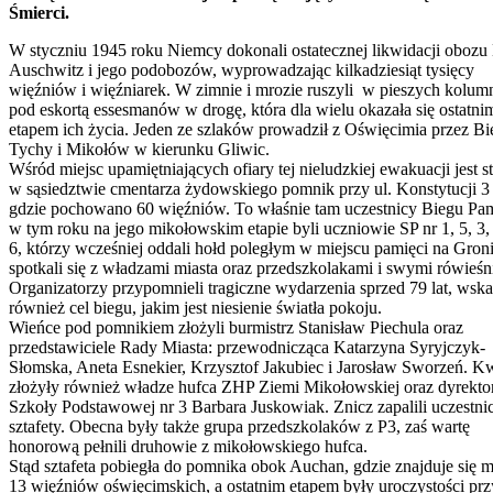
Śmierci.
W styczniu 1945 roku Niemcy dokonali ostatecznej likwidacji obozu
Auschwitz i jego podobozów, wyprowadzając kilkadziesiąt tysięcy
więźniów i więźniarek. W zimnie i mrozie ruszyli w pieszych kolum
pod eskortą essesmanów w drogę, która dla wielu okazała się ostatni
etapem ich życia. Jeden ze szlaków prowadził z Oświęcimia przez Bi
Tychy i Mikołów w kierunku Gliwic.
Wśród miejsc upamiętniających ofiary tej nieludzkiej ewakuacji jest s
w sąsiedztwie cmentarza żydowskiego pomnik przy ul. Konstytucji 3
gdzie pochowano 60 więźniów. To właśnie tam uczestnicy Biegu Pam
w tym roku na jego mikołowskim etapie byli uczniowie SP nr 1, 5, 3, 
6, którzy wcześniej oddali hołd poległym w miejscu pamięci na Gron
spotkali się z władzami miasta oraz przedszkolakami i swymi rówieśn
Organizatorzy przypomnieli tragiczne wydarzenia sprzed 79 lat, wska
również cel biegu, jakim jest niesienie światła pokoju.
Wieńce pod pomnikiem złożyli burmistrz Stanisław Piechula oraz
przedstawiciele Rady Miasta: przewodnicząca Katarzyna Syryjczyk-
Słomska, Aneta Esnekier, Krzysztof Jakubiec i Jarosław Sworzeń. K
złożyły również władze hufca ZHP Ziemi Mikołowskiej oraz dyrekto
Szkoły Podstawowej nr 3 Barbara Juskowiak. Znicz zapalili uczestni
sztafety. Obecna były także grupa przedszkolaków z P3, zaś wartę
honorową pełnili druhowie z mikołowskiego hufca.
Stąd sztafeta pobiegła do pomnika obok Auchan, gdzie znajduje się m
13 więźniów oświęcimskich, a ostatnim etapem były uroczystości prz