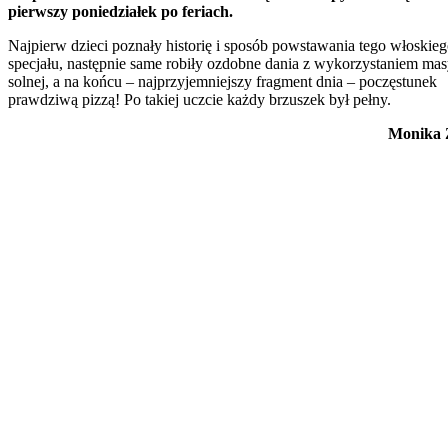
pierwszy poniedziałek po feriach.
Najpierw dzieci poznały historię i sposób powstawania tego włoskie
specjału, następnie same robiły ozdobne dania z wykorzystaniem ma
solnej, a na końcu – najprzyjemniejszy fragment dnia – poczęstunek
prawdziwą pizzą! Po takiej uczcie każdy brzuszek był pełny.
Monika 