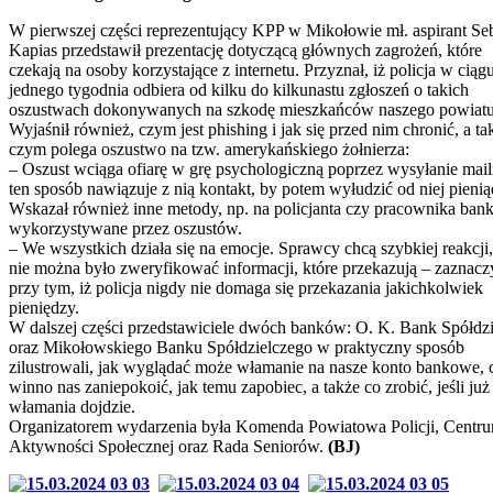
W pierwszej części reprezentujący KPP w Mikołowie mł. aspirant Seb
Kapias przedstawił prezentację dotyczącą głównych zagrożeń, które
czekają na osoby korzystające z internetu. Przyznał, iż policja w ciąg
jednego tygodnia odbiera od kilku do kilkunastu zgłoszeń o takich
oszustwach dokonywanych na szkodę mieszkańców naszego powiatu
Wyjaśnił również, czym jest phishing i jak się przed nim chronić, a ta
czym polega oszustwo na tzw. amerykańskiego żołnierza:
– Oszust wciąga ofiarę w grę psychologiczną poprzez wysyłanie mail
ten sposób nawiązuje z nią kontakt, by potem wyłudzić od niej pienią
Wskazał również inne metody, np. na policjanta czy pracownika bank
wykorzystywane przez oszustów.
– We wszystkich działa się na emocje. Sprawcy chcą szybkiej reakcji
nie można było zweryfikować informacji, które przekazują – zaznacz
przy tym, iż policja nigdy nie domaga się przekazania jakichkolwiek
pieniędzy.
W dalszej części przedstawiciele dwóch banków: O. K. Bank Spółdz
oraz Mikołowskiego Banku Spółdzielczego w praktyczny sposób
zilustrowali, jak wyglądać może włamanie na nasze konto bankowe, 
winno nas zaniepokoić, jak temu zapobiec, a także co zrobić, jeśli już
włamania dojdzie.
Organizatorem wydarzenia była Komenda Powiatowa Policji, Centr
Aktywności Społecznej oraz Rada Seniorów.
(BJ)