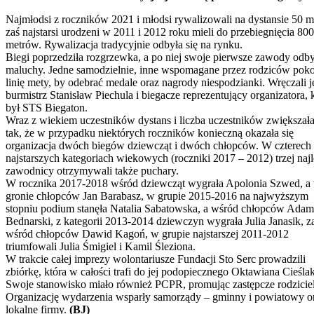
Najmłodsi z roczników 2021 i młodsi rywalizowali na dystansie 50 m
zaś najstarsi urodzeni w 2011 i 2012 roku mieli do przebiegnięcia 800
metrów. Rywalizacja tradycyjnie odbyła się na rynku.
Biegi poprzedziła rozgrzewka, a po niej swoje pierwsze zawody odb
maluchy. Jedne samodzielnie, inne wspomagane przez rodziców pok
linię mety, by odebrać medale oraz nagrody niespodzianki. Wręczali j
burmistrz Stanisław Piechula i biegacze reprezentujący organizatora,
był STS Biegaton.
Wraz z wiekiem uczestników dystans i liczba uczestników zwiększała
tak, że w przypadku niektórych roczników konieczną okazała się
organizacja dwóch biegów dziewcząt i dwóch chłopców. W czterech
najstarszych kategoriach wiekowych (roczniki 2017 – 2012) trzej najl
zawodnicy otrzymywali także puchary.
W rocznika 2017-2018 wśród dziewcząt wygrała Apolonia Szwed, a
gronie chłopców Jan Barabasz, w grupie 2015-2016 na najwyższym
stopniu podium stanęła Natalia Sabatowska, a wśród chłopców Adam
Bednarski, z kategorii 2013-2014 dziewczyn wygrała Julia Janasik, z
wśród chłopców Dawid Kagoń, w grupie najstarszej 2011-2012
triumfowali Julia Śmigiel i Kamil Śleziona.
W trakcie całej imprezy wolontariusze Fundacji Sto Serc prowadzili
zbiórkę, która w całości trafi do jej podopiecznego Oktawiana Cieśla
Swoje stanowisko miało również PCPR, promując zastępcze rodzicie
Organizację wydarzenia wsparły samorządy – gminny i powiatowy o
lokalne firmy.
(BJ)