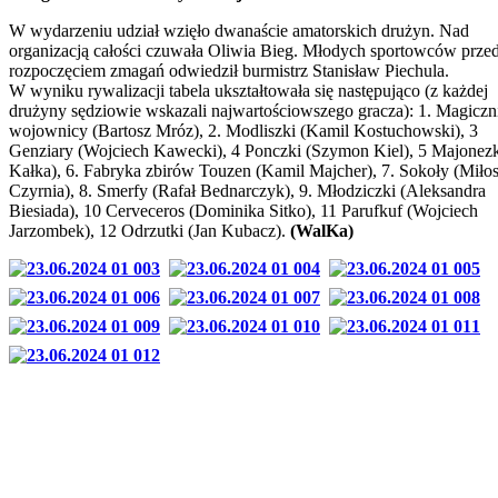
W wydarzeniu udział wzięło dwanaście amatorskich drużyn. Nad
organizacją całości czuwała Oliwia Bieg. Młodych sportowców prze
rozpoczęciem zmagań odwiedził burmistrz Stanisław Piechula.
W wyniku rywalizacji tabela ukształtowała się następująco (z każdej
drużyny sędziowie wskazali najwartościowszego gracza): 1. Magiczn
wojownicy (Bartosz Mróz), 2. Modliszki (Kamil Kostuchowski), 3
Genziary (Wojciech Kawecki), 4 Ponczki (Szymon Kiel), 5 Majonezk
Kałka), 6. Fabryka zbirów Touzen (Kamil Majcher), 7. Sokoły (Miło
Czyrnia), 8. Smerfy (Rafał Bednarczyk), 9. Młodziczki (Aleksandra
Biesiada), 10 Cerveceros (Dominika Sitko), 11 Parufkuf (Wojciech
Jarzombek), 12 Odrzutki (Jan Kubacz).
(WalKa)