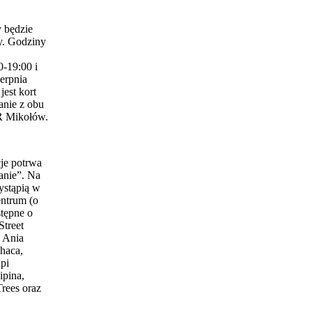
 będzie
y. Godziny
0-19:00 i
erpnia
est kort
anie z obu
 Mikołów.
je potrwa
anie”. Na
ystąpią w
entrum (o
stępne o
Street
 Ania
haca,
pi
ipina,
Trees oraz