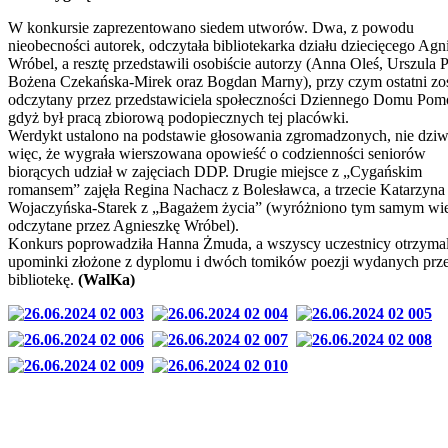
W konkursie zaprezentowano siedem utworów. Dwa, z powodu
nieobecności autorek, odczytała bibliotekarka działu dziecięcego Agn
Wróbel, a resztę przedstawili osobiście autorzy (Anna Oleś, Urszula 
Bożena Czekańska-Mirek oraz Bogdan Marny), przy czym ostatni zos
odczytany przez przedstawiciela społeczności Dziennego Domu Pom
gdyż był pracą zbiorową podopiecznych tej placówki.
Werdykt ustalono na podstawie głosowania zgromadzonych, nie dzi
więc, że wygrała wierszowana opowieść o codzienności seniorów
biorących udział w zajęciach DDP. Drugie miejsce z „Cygańskim
romansem” zajęła Regina Nachacz z Bolesławca, a trzecie Katarzyna
Wojaczyńska-Starek z „Bagażem życia” (wyróżniono tym samym wie
odczytane przez Agnieszkę Wróbel).
Konkurs poprowadziła Hanna Żmuda, a wszyscy uczestnicy otrzymal
upominki złożone z dyplomu i dwóch tomików poezji wydanych prz
bibliotekę.
(WalKa)