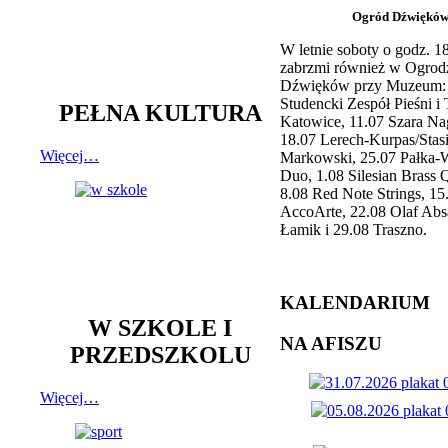
Ogród Dźwiękó
W letnie soboty o godz. 
zabrzmi również w Ogrod
Dźwięków przy Muzeum: 
Studencki Zespół Pieśni i
PEŁNA KULTURA
Katowice, 11.07 Szara Na
18.07 Lerech-Kurpas/Stas
Więcej…
Markowski, 25.07 Pałka-
Duo, 1.08 Silesian Brass Q
8.08 Red Note Strings, 15
AccoArte, 22.08 Olaf Abs
Łamik i 29.08 Traszno.
KALENDARIUM
W SZKOLE I
NA AFISZU
PRZEDSZKOLU
Więcej…