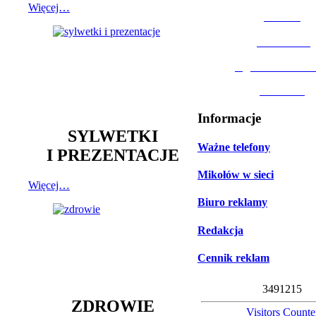
Więcej…
MOSiR
Biblioteka
Ogród Botanic
Muzeum
Informacje
SYLWETKI
Ważne telefony
I PREZENTACJE
Mikołów w sieci
Więcej…
Biuro reklamy
Redakcja
Cennik reklam
3
4
9
1
2
1
5
ZDROWIE
Visitors Counte