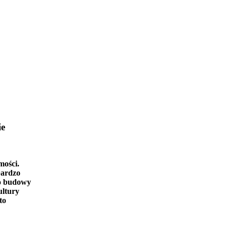
ie
mości.
bardzo
o budowy
ultury
to