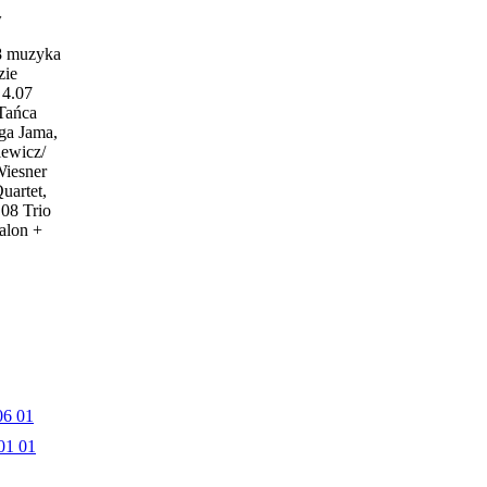
w
18 muzyka
zie
4.07
 Tańca
ga Jama,
iewicz/
Wiesner
uartet,
.08 Trio
alon +