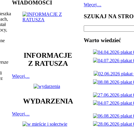
WIADOMOŚCI
Więcej…
ieszka
SZUKAJ NA STRO
Pach,
tał
ocy,
Warto wiedzieć
wne
INFORMACJE
Z RATUSZA
rsze
i
Więcej…
ez
WYDARZENIA
Więcej…