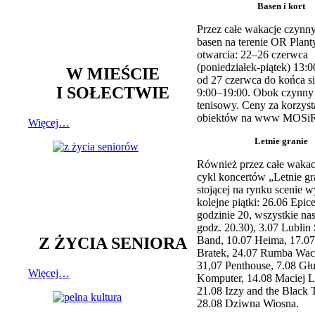
Basen i kort
Przez całe wakacje czynny
basen na terenie OR Plant
otwarcia: 22–26 czerwca
(poniedziałek-piątek) 13:0
W MIEŚCIE
od 27 czerwca do końca si
I SOŁECTWIE
9:00–19:00. Obok czynny j
tenisowy. Ceny za korzyst
obiektów na www MOSiR
Więcej…
Letnie granie
Również przez całe wakac
cykl koncertów „Letnie gr
stojącej na rynku scenie w
kolejne piątki: 26.06 Epic
godzinie 20, wszystkie na
godz. 20.30), 3.07 Lublin 
Z ŻYCIA SENIORA
Band, 10.07 Heima, 17.07
Bratek, 24.07 Rumba Wac
31,07 Penthouse, 7.08 Głu
Więcej…
Komputer, 14.08 Maciej L
21.08 Izzy and the Black 
28.08 Dziwna Wiosna.