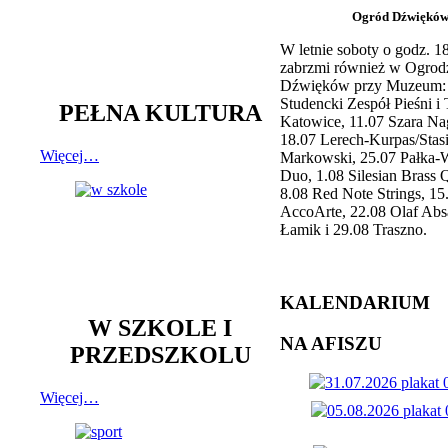
Ogród Dźwiękó
W letnie soboty o godz. 
zabrzmi również w Ogrod
Dźwięków przy Muzeum: 
Studencki Zespół Pieśni i
PEŁNA KULTURA
Katowice, 11.07 Szara Na
18.07 Lerech-Kurpas/Stas
Więcej…
Markowski, 25.07 Pałka-
Duo, 1.08 Silesian Brass Q
8.08 Red Note Strings, 15
AccoArte, 22.08 Olaf Abs
Łamik i 29.08 Traszno.
KALENDARIUM
W SZKOLE I
NA AFISZU
PRZEDSZKOLU
Więcej…