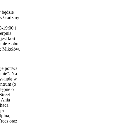
 będzie
y. Godziny
0-19:00 i
erpnia
est kort
anie z obu
 Mikołów.
je potrwa
anie”. Na
ystąpią w
entrum (o
stępne o
Street
 Ania
haca,
pi
ipina,
Trees oraz