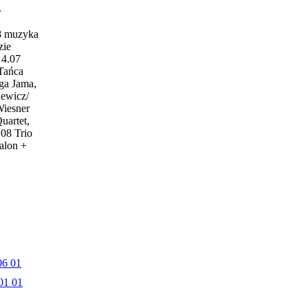
w
18 muzyka
zie
4.07
 Tańca
ga Jama,
iewicz/
Wiesner
uartet,
.08 Trio
alon +