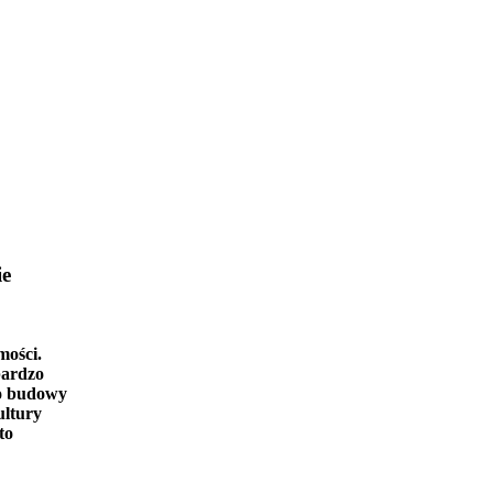
ie
mości.
bardzo
o budowy
ultury
to