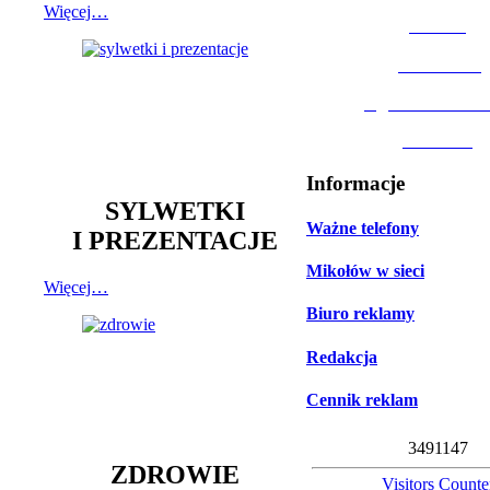
Więcej…
MOSiR
Biblioteka
Ogród Botanic
Muzeum
Informacje
SYLWETKI
Ważne telefony
I PREZENTACJE
Mikołów w sieci
Więcej…
Biuro reklamy
Redakcja
Cennik reklam
3
4
9
1
1
4
7
ZDROWIE
Visitors Counte