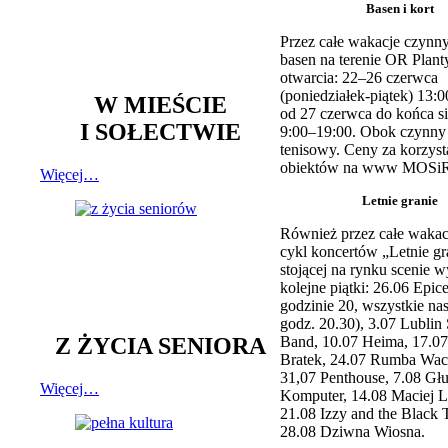
Basen i kort
Przez całe wakacje czynny
basen na terenie OR Plant
otwarcia: 22–26 czerwca
(poniedziałek-piątek) 13:0
W MIEŚCIE
od 27 czerwca do końca si
I SOŁECTWIE
9:00–19:00. Obok czynny j
tenisowy. Ceny za korzyst
obiektów na www MOSiR
Więcej…
Letnie granie
Również przez całe wakac
cykl koncertów „Letnie gr
stojącej na rynku scenie w
kolejne piątki: 26.06 Epic
godzinie 20, wszystkie na
godz. 20.30), 3.07 Lublin 
Z ŻYCIA SENIORA
Band, 10.07 Heima, 17.07
Bratek, 24.07 Rumba Wac
31,07 Penthouse, 7.08 Głu
Więcej…
Komputer, 14.08 Maciej L
21.08 Izzy and the Black 
28.08 Dziwna Wiosna.