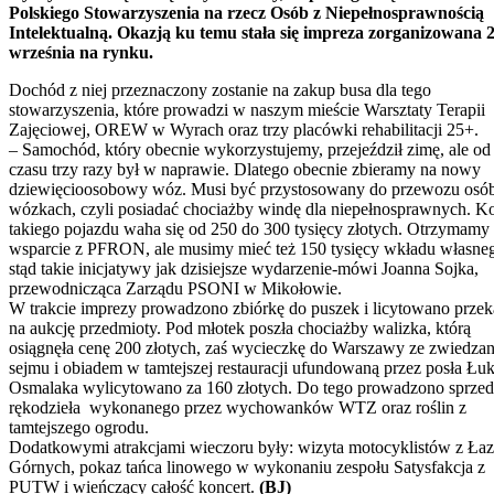
Polskiego Stowarzyszenia na rzecz Osób z Niepełnosprawnością
Intelektualną. Okazją ku temu stała się impreza zorganizowana 
września na rynku.
Dochód z niej przeznaczony zostanie na zakup busa dla tego
stowarzyszenia, które prowadzi w naszym mieście Warsztaty Terapii
Zajęciowej, OREW w Wyrach oraz trzy placówki rehabilitacji 25+.
– Samochód, który obecnie wykorzystujemy, przejeździł zimę, ale od
czasu trzy razy był w naprawie. Dlatego obecnie zbieramy na nowy
dziewięcioosobowy wóz. Musi być przystosowany do przewozu osó
wózkach, czyli posiadać chociażby windę dla niepełnosprawnych. Ko
takiego pojazdu waha się od 250 do 300 tysięcy złotych. Otrzymamy
wsparcie z PFRON, ale musimy mieć też 150 tysięcy wkładu własne
stąd takie inicjatywy jak dzisiejsze wydarzenie-mówi Joanna Sojka,
przewodnicząca Zarządu PSONI w Mikołowie.
W trakcie imprezy prowadzono zbiórkę do puszek i licytowano prze
na aukcję przedmioty. Pod młotek poszła chociażby walizka, którą
osiągnęła cenę 200 złotych, zaś wycieczkę do Warszawy ze zwiedza
sejmu i obiadem w tamtejszej restauracji ufundowaną przez posła Łu
Osmalaka wylicytowano za 160 złotych. Do tego prowadzono sprze
rękodzieła wykonanego przez wychowanków WTZ oraz roślin z
tamtejszego ogrodu.
Dodatkowymi atrakcjami wieczoru były: wizyta motocyklistów z Łaz
Górnych, pokaz tańca linowego w wykonaniu zespołu Satysfakcja z
PUTW i wieńczący całość koncert.
(BJ)