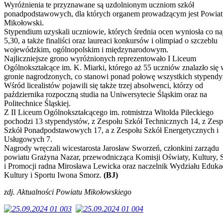
Wyróżnienia te przyznawane są uzdolnionym uczniom szkół
ponadpodstawowych, dla których organem prowadzącym jest Powiat
Mikołowski.
Stypendium uzyskali uczniowie, których średnia ocen wyniosła co na
5,30, a także finaliści oraz laureaci konkursów i olimpiad o szczeblu
wojewódzkim, ogólnopolskim i międzynarodowym.
Najliczniejsze grono wyróżnionych reprezentowało I Liceum
Ogólnokształcące im. K. Miarki, którego aż 55 uczniów znalazło się
gronie nagrodzonych, co stanowi ponad połowę wszystkich stypendy
Wśród licealistów pojawili się także trzej absolwenci, którzy od
października rozpoczną studia na Uniwersytecie Śląskim oraz na
Politechnice Śląskiej.
Z II Liceum Ogólnokształcącego im. rotmistrza Witolda Pileckiego
pochodzi 13 stypendystów, z Zespołu Szkół Technicznych 14, z Zesp
Szkół Ponadpodstawowych 17, a z Zespołu Szkół Energetycznych i
Usługowych 7.
Nagrody wręczali wicestarosta Jarosław Sworzeń, członkini zarządu
powiatu Grażyna Nazar, przewodnicząca Komisji Oświaty, Kultury, 
i Promocji radna Mirosława Lewicka oraz naczelnik Wydziału Edukac
Kultury i Sportu Iwona Smorz.
(BJ)
zdj. Aktualności Powiatu Mikołowskiego