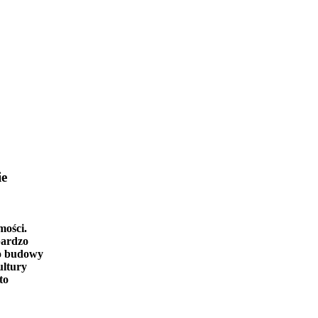
ie
mości.
bardzo
o budowy
ultury
to