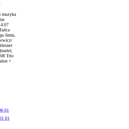
w
18 muzyka
zie
4.07
 Tańca
ga Jama,
iewicz/
Wiesner
uartet,
.08 Trio
alon +