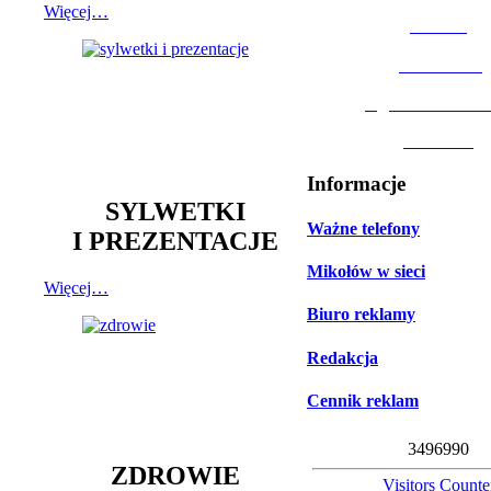
Więcej…
MOSiR
Biblioteka
Ogród Botanic
Muzeum
Informacje
SYLWETKI
Ważne telefony
I PREZENTACJE
Mikołów w sieci
Więcej…
Biuro reklamy
Redakcja
Cennik reklam
3
4
9
6
9
9
0
ZDROWIE
Visitors Counte