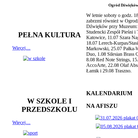
Ogród Dźwiękó
W letnie soboty o godz. 
zabrzmi również w Ogrod
Dźwięków przy Muzeum: 
Studencki Zespół Pieśni i
PEŁNA KULTURA
Katowice, 11.07 Szara Na
18.07 Lerech-Kurpas/Stas
Więcej…
Markowski, 25.07 Pałka-
Duo, 1.08 Silesian Brass Q
8.08 Red Note Strings, 15
AccoArte, 22.08 Olaf Abs
Łamik i 29.08 Traszno.
KALENDARIUM
W SZKOLE I
NA AFISZU
PRZEDSZKOLU
Więcej…