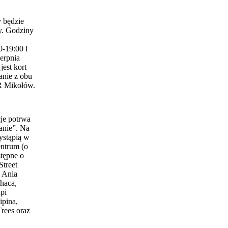
 będzie
y. Godziny
0-19:00 i
erpnia
est kort
anie z obu
 Mikołów.
je potrwa
anie”. Na
ystąpią w
entrum (o
stępne o
Street
 Ania
haca,
pi
ipina,
Trees oraz