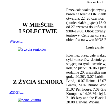
Basen i kort
Przez całe wakacje czynny
basen na terenie OR Plant
otwarcia: 22–26 czerwca
(poniedziałek-piątek) 13:0
W MIEŚCIE
od 27 czerwca do końca si
I SOŁECTWIE
9:00–19:00. Obok czynny j
tenisowy. Ceny za korzyst
obiektów na www MOSiR
Więcej…
Letnie granie
Również przez całe wakac
cykl koncertów „Letnie gr
stojącej na rynku scenie w
kolejne piątki: 26.06 Epic
godzinie 20, wszystkie na
godz. 20.30), 3.07 Lublin 
Z ŻYCIA SENIORA
Band, 10.07 Heima, 17.07
Bratek, 24.07 Rumba Wac
31,07 Penthouse, 7.08 Głu
Więcej…
Komputer, 14.08 Maciej L
21.08 Izzy and the Black 
28.08 Dziwna Wiosna.