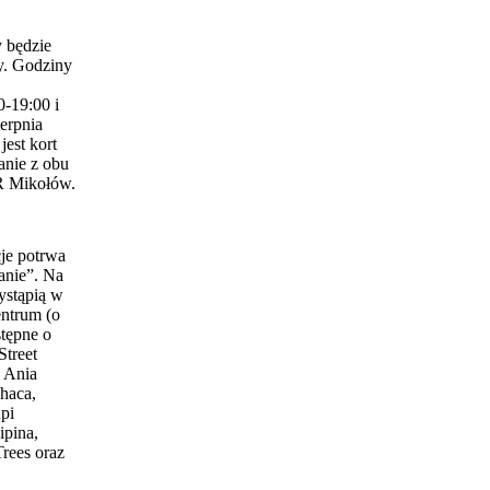
 będzie
y. Godziny
0-19:00 i
erpnia
est kort
anie z obu
 Mikołów.
je potrwa
anie”. Na
ystąpią w
entrum (o
stępne o
Street
 Ania
haca,
pi
ipina,
Trees oraz