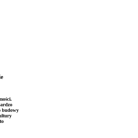
ie
mości.
bardzo
o budowy
ultury
to