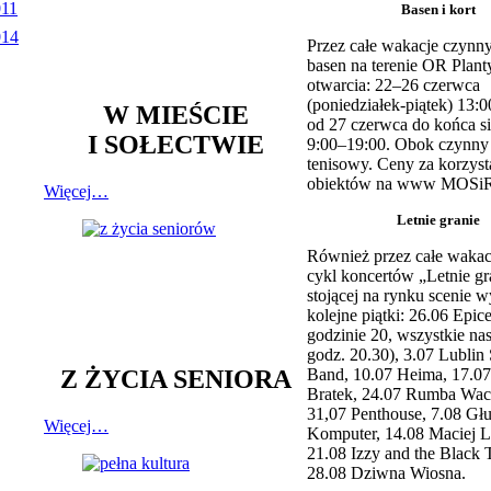
Basen i kort
Przez całe wakacje czynny
basen na terenie OR Plant
otwarcia: 22–26 czerwca
(poniedziałek-piątek) 13:0
W MIEŚCIE
od 27 czerwca do końca si
I SOŁECTWIE
9:00–19:00. Obok czynny j
tenisowy. Ceny za korzyst
obiektów na www MOSiR
Więcej…
Letnie granie
Również przez całe wakac
cykl koncertów „Letnie gr
stojącej na rynku scenie w
kolejne piątki: 26.06 Epic
godzinie 20, wszystkie na
godz. 20.30), 3.07 Lublin 
Z ŻYCIA SENIORA
Band, 10.07 Heima, 17.07
Bratek, 24.07 Rumba Wac
31,07 Penthouse, 7.08 Głu
Więcej…
Komputer, 14.08 Maciej L
21.08 Izzy and the Black 
28.08 Dziwna Wiosna.