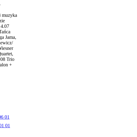
w
18 muzyka
zie
4.07
 Tańca
ga Jama,
iewicz/
Wiesner
uartet,
.08 Trio
alon +