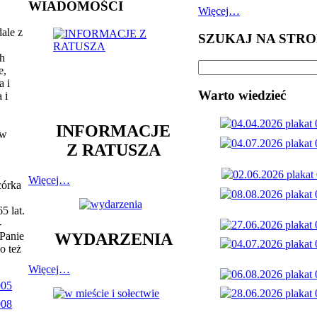
WIADOMOŚCI
Więcej…
ale z
SZUKAJ NA STRO
ch
e,
a i
Warto wiedzieć
 i
INFORMACJE
ów
Z RATUSZA
Więcej…
córka
5 lat.
-
 Panie
WYDARZENIA
o też
Więcej…