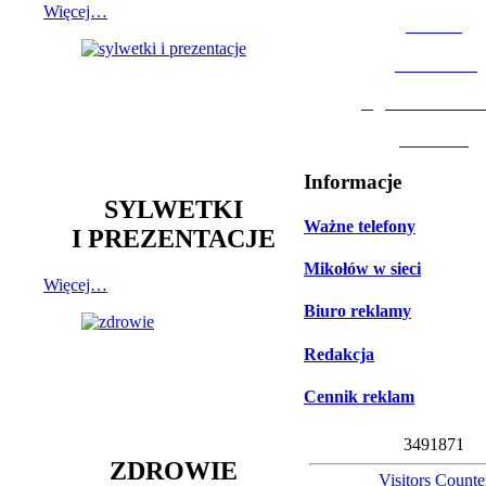
Więcej…
MOSiR
Biblioteka
Ogród Botanic
Muzeum
Informacje
SYLWETKI
Ważne telefony
I PREZENTACJE
Mikołów w sieci
Więcej…
Biuro reklamy
Redakcja
Cennik reklam
3
4
9
1
8
7
1
ZDROWIE
Visitors Counte