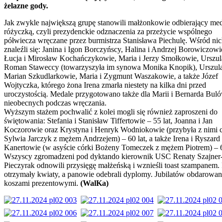
żelazne gody.
Jak zwykle największą grupę stanowili małżonkowie odbierający med
różyczką, czyli prezydenckie odznaczenia za przeżycie wspólnego
półwiecza wręczane przez burmistrza Stanisława Piechulę. Wśród ni
znaleźli się: Janina i Igon Borczyńscy, Halina i Andrzej Borowiczowi
Łucja i Mirosław Kochańczykowie, Maria i Jerzy Smołkowie, Urszul
Roman Staweccy (towarzyszyła im synowa Monika Knopik), Urszula
Marian Szkudlarkowie, Maria i Zygmunt Waszakowie, a także Józef
Wojtyczka, którego żona Irena zmarła niestety na kilka dni przed
uroczystością. Medale przygotowano także dla Marii i Bernarda Bul
nieobecnych podczas wręczania.
Wyższym stażem pochwalić z kolei mogli się również zaproszeni do
świętowania: Stefania i Stanisław Tiffertowie – 55 lat, Joanna i Jan
Koczorowie oraz Krystyna i Henryk Wodniokowie (przybyła z nimi 
Sylwia Jarczyk z mężem Andrzejem) – 60 lat, a także Irena i Ryszard
Kanertowie (w asyście córki Bożeny Tomeczek z mężem Piotrem) – 6
Wszyscy zgromadzeni pod dyktando kierownik USC Renaty Szajner
Pieczyrak odnowili przysięgę małżeńską i wznieśli toast szampanem.
otrzymały kwiaty, a panowie odebrali dyplomy. Jubilatów obdarowan
koszami prezentowymi.
(WalKa)