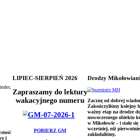
LIPIEC-SIERPIEŃ 2026
Drodzy Mikołowian
inder,
Zapraszamy do lektury
wakacyjnego numeru
Zacznę od dobrej wiado
Zakończyliśmy kolejny 
ważny etap na drodze d
nowoczesnego obiektu k
w Mikołowie – i stało się 
wcześniej, niż pierwotnie
POBIERZ GM
ystość
zakładaliśmy.
e i