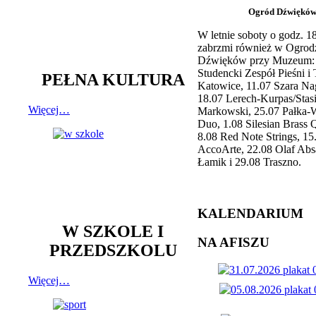
Ogród Dźwiękó
W letnie soboty o godz. 
zabrzmi również w Ogrod
Dźwięków przy Muzeum: 
Studencki Zespół Pieśni i
PEŁNA KULTURA
Katowice, 11.07 Szara Na
18.07 Lerech-Kurpas/Stas
Więcej…
Markowski, 25.07 Pałka-
Duo, 1.08 Silesian Brass Q
8.08 Red Note Strings, 15
AccoArte, 22.08 Olaf Abs
Łamik i 29.08 Traszno.
KALENDARIUM
W SZKOLE I
NA AFISZU
PRZEDSZKOLU
Więcej…