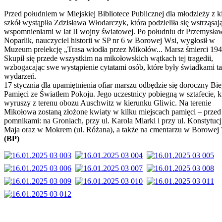
Przed południem w Miejskiej Bibliotece Publicznej dla młodzieży z k
szkół wystąpiła Zdzisława Włodarczyk, która podzieliła się wstrząsa
wspomnieniami w lat II wojny światowej. Po południu dr Przemysła
Noparlik, nauczyciel historii w SP nr 6 w Borowej Wsi, wygłosił w
Muzeum prelekcję „Trasa wiodła przez Mikołów... Marsz śmierci 194
Skupił się przede wszystkim na mikołowskich wątkach tej tragedii,
wzbogacając swe wystąpienie cytatami osób, które były świadkami t
wydarzeń.
17 stycznia dla upamiętnienia ofiar marszu odbędzie się doroczny Bi
Pamięci ze Światłem Pokoju. Jego uczestnicy pobiegną w sztafecie, k
wyruszy z terenu obozu Auschwitz w kierunku Gliwic. Na terenie
Mikołowa zostaną złożone kwiaty w kilku miejscach pamięci – przed
pomnikami: na Groniach, przy ul. Karola Miarki i przy ul. Konstytucj
Maja oraz w Mokrem (ul. Różana), a także na cmentarzu w Borowej 
(BP)