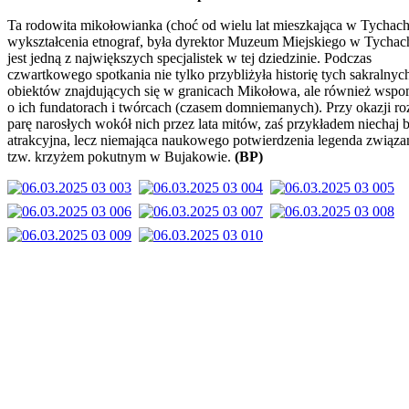
Ta rodowita mikołowianka (choć od wielu lat mieszkająca w Tychach
wykształcenia etnograf, była dyrektor Muzeum Miejskiego w Tychac
jest jedną z największych specjalistek w tej dziedzinie. Podczas
czwartkowego spotkania nie tylko przybliżyła historię tych sakralnyc
obiektów znajdujących się w granicach Mikołowa, ale również wspo
o ich fundatorach i twórcach (czasem domniemanych). Przy okazji ro
parę narosłych wokół nich przez lata mitów, zaś przykładem niechaj 
atrakcyjna, lecz niemająca naukowego potwierdzenia legenda związa
tzw. krzyżem pokutnym w Bujakowie.
(BP)