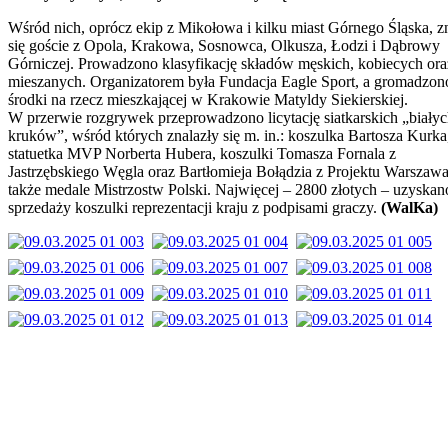
Wśród nich, oprócz ekip z Mikołowa i kilku miast Górnego Śląska, zn
się goście z Opola, Krakowa, Sosnowca, Olkusza, Łodzi i Dąbrowy
Górniczej. Prowadzono klasyfikację składów męskich, kobiecych ora
mieszanych. Organizatorem była Fundacja Eagle Sport, a gromadzon
środki na rzecz mieszkającej w Krakowie Matyldy Siekierskiej.
W przerwie rozgrywek przeprowadzono licytację siatkarskich „biały
kruków”, wśród których znalazły się m. in.: koszulka Bartosza Kurka
statuetka MVP Norberta Hubera, koszulki Tomasza Fornala z
Jastrzębskiego Węgla oraz Bartłomieja Bołądzia z Projektu Warszawa
także medale Mistrzostw Polski. Najwięcej – 2800 złotych – uzyskan
sprzedaży koszulki reprezentacji kraju z podpisami graczy.
(WalKa)