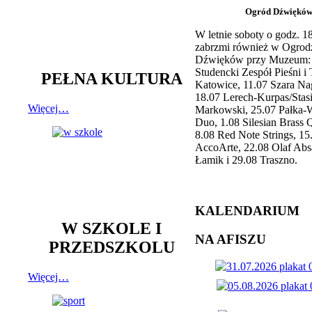
Ogród Dźwiękó
W letnie soboty o godz. 
zabrzmi również w Ogrod
Dźwięków przy Muzeum: 
Studencki Zespół Pieśni i
PEŁNA KULTURA
Katowice, 11.07 Szara Na
18.07 Lerech-Kurpas/Stas
Więcej…
Markowski, 25.07 Pałka-
Duo, 1.08 Silesian Brass Q
8.08 Red Note Strings, 15
AccoArte, 22.08 Olaf Abs
Łamik i 29.08 Traszno.
KALENDARIUM
W SZKOLE I
NA AFISZU
PRZEDSZKOLU
Więcej…