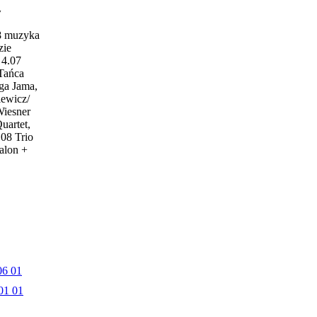
w
18 muzyka
zie
4.07
 Tańca
ga Jama,
iewicz/
Wiesner
uartet,
.08 Trio
alon +