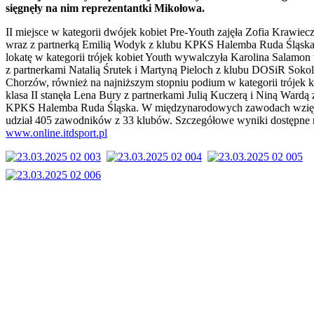
sięgnęły na nim reprezentantki Mikołowa.
II miejsce w kategorii dwójek kobiet Pre-Youth zajęła Zofia Krawiec
wraz z partnerką Emilią Wodyk z klubu KPKS Halemba Ruda Śląska,
lokatę w kategorii trójek kobiet Youth wywalczyła Karolina Salamon
z partnerkami Natalią Śrutek i Martyną Pieloch z klubu DOSiR Sokol
Chorzów, również na najniższym stopniu podium w kategorii trójek k
klasa II stanęła Lena Bury z partnerkami Julią Kuczerą i Niną Wardą 
KPKS Halemba Ruda Śląska. W międzynarodowych zawodach wzię
udział 405 zawodników z 33 klubów. Szczegółowe wyniki dostępne 
www.online.itdsport.pl