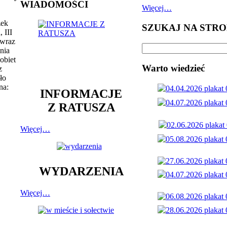
WIADOMOŚCI
Więcej…
zek
SZUKAJ NA STRO
 III
 wraz
nia
obiet
Warto wiedzieć
z
ło
na:
INFORMACJE
Z RATUSZA
Więcej…
WYDARZENIA
Więcej…