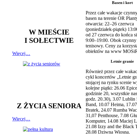
Basen i kort
Przez całe wakacje czynny
basen na terenie OR Plant
otwarcia: 22–26 czerwca
(poniedziałek-piątek) 13:0
W MIEŚCIE
od 27 czerwca do końca si
I SOŁECTWIE
9:00–19:00. Obok czynny j
tenisowy. Ceny za korzyst
obiektów na www MOSiR
Więcej…
Letnie granie
Również przez całe wakac
cykl koncertów „Letnie gr
stojącej na rynku scenie w
kolejne piątki: 26.06 Epic
godzinie 20, wszystkie na
godz. 20.30), 3.07 Lublin 
Z ŻYCIA SENIORA
Band, 10.07 Heima, 17.07
Bratek, 24.07 Rumba Wac
31,07 Penthouse, 7.08 Głu
Więcej…
Komputer, 14.08 Maciej L
21.08 Izzy and the Black 
28.08 Dziwna Wiosna.