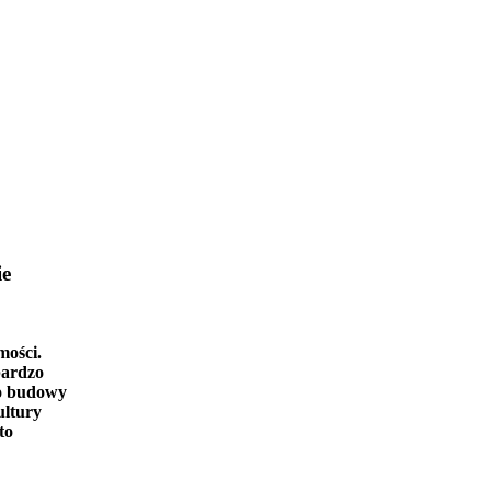
ie
mości.
bardzo
o budowy
ultury
to