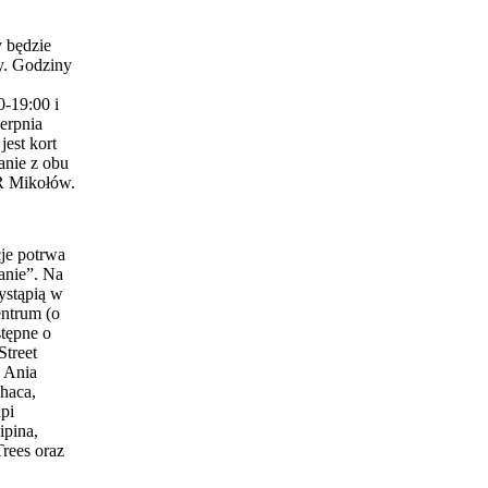
 będzie
y. Godziny
0-19:00 i
erpnia
est kort
anie z obu
 Mikołów.
je potrwa
anie”. Na
ystąpią w
entrum (o
stępne o
Street
 Ania
haca,
pi
ipina,
Trees oraz