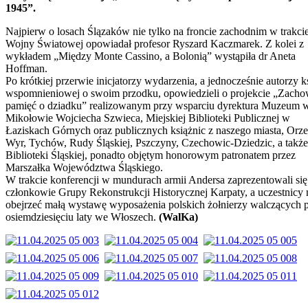
1945”.
Najpierw o losach Ślązaków nie tylko na froncie zachodnim w trakcie
Wojny Światowej opowiadał profesor Ryszard Kaczmarek. Z kolei z
wykładem „Między Monte Cassino, a Bolonią” wystąpiła dr Aneta
Hoffman.
Po krótkiej przerwie inicjatorzy wydarzenia, a jednocześnie autorzy k
wspomnieniowej o swoim przodku, opowiedzieli o projekcie „Zacho
pamięć o dziadku” realizowanym przy wsparciu dyrektura Muzeum 
Mikołowie Wojciecha Szwieca, Miejskiej Biblioteki Publicznej w
Łaziskach Górnych oraz publicznych książnic z naszego miasta, Orze
Wyr, Tychów, Rudy Śląskiej, Pszczyny, Czechowic-Dziedzic, a także
Biblioteki Śląskiej, ponadto objętym honorowym patronatem przez
Marszałka Województwa Śląskiego.
W trakcie konferencji w mundurach armii Andersa zaprezentowali się 
członkowie Grupy Rekonstrukcji Historycznej Karpaty, a uczestnicy 
obejrzeć małą wystawę wyposażenia polskich żołnierzy walczących 
osiemdziesięciu laty we Włoszech.
(WalKa)