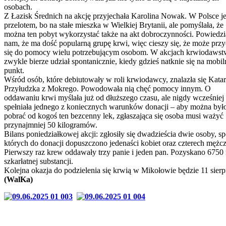
osobach.
Z Łazisk Średnich na akcję przyjechała Karolina Nowak. W Polsce je
przelotem, bo na stałe mieszka w Wielkiej Brytanii, ale pomyślała, że
można ten pobyt wykorzystać także na akt dobroczynności. Powiedzi
nam, że ma dość popularną grupę krwi, więc cieszy się, że może prz
się do pomocy wielu potrzebującym osobom. W akcjach krwiodawst
zwykle bierze udział spontanicznie, kiedy gdzieś natknie się na mobi
punkt.
Wśród osób, które debiutowały w roli krwiodawcy, znalazła się Kata
Przyłudzka z Mokrego. Powodowała nią chęć pomocy innym. O
oddawaniu krwi myślała już od dłuższego czasu, ale nigdy wcześniej 
spełniała jednego z koniecznych warunków donacji – aby można był
pobrać od kogoś ten bezcenny lek, zgłaszająca się osoba musi ważyć
przynajmniej 50 kilogramów.
Bilans poniedziałkowej akcji: zgłosiły się dwadzieścia dwie osoby, s
których do donacji dopuszczono jedenaści kobiet oraz czterech mężc
Pierwszy raz krew oddawały trzy panie i jeden pan. Pozyskano 6750
szkarłatnej substancji.
Kolejna okazja do podzielenia się krwią w Mikołowie będzie 11 sierp
(WalKa)