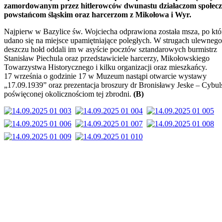
zamordowanym przez hitlerowców dwunastu działaczom społec
powstańcom śląskim oraz harcerzom z Mikołowa i Wyr.
Najpierw w Bazylice św. Wojciecha odprawiona została msza, po któ
udano się na miejsce upamiętniające poległych. W strugach ulewnego
deszczu hołd oddali im w asyście pocztów sztandarowych burmistrz
Stanisław Piechula oraz przedstawiciele harcerzy, Mikołowskiego
Towarzystwa Historycznego i kilku organizacji oraz mieszkańcy.
17 września o godzinie 17 w Muzeum nastąpi otwarcie wystawy
„17.09.1939” oraz prezentacja broszury dr Bronisławy Jeske – Cybul
poświęconej okolicznościom tej zbrodni.
(B)