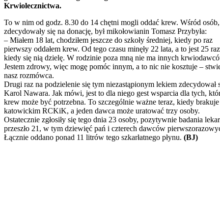
Krwiolecznictwa.
To w nim od godz. 8.30 do 14 chętni mogli oddać krew. Wśród osób,
zdecydowały się na donację, był mikołowianin Tomasz Przybyła:
– Miałem 18 lat, chodziłem jeszcze do szkoły średniej, kiedy po raz
pierwszy oddałem krew. Od tego czasu minęły 22 lata, a to jest 25 raz
kiedy się nią dzielę. W rodzinie poza mną nie ma innych krwiodawc
Jestem zdrowy, więc mogę pomóc innym, a to nic nie kosztuje – stwi
nasz rozmówca.
Drugi raz na podzielenie się tym niezastąpionym lekiem zdecydował s
Karol Nawara. Jak mówi, jest to dla niego gest wsparcia dla tych, kt
krew może być potrzebna. To szczególnie ważne teraz, kiedy brakuje
katowickim RCKiK, a jeden dawca może uratować trzy osoby.
Ostatecznie zgłosiły się tego dnia 23 osoby, pozytywnie badania lekar
przeszło 21, w tym dziewięć pań i czterech dawców pierwszorazowy
Łącznie oddano ponad 11 litrów tego szkarłatnego płynu.
(BJ)