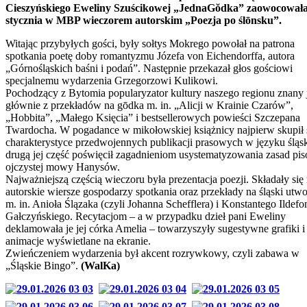
Cieszyńskiego Eweliny Szuścikowej „JednaGŏdka” zaowocowała
stycznia w MBP wieczorem autorskim „Poezja po ślōnsku”.
Witając przybyłych gości, były sołtys Mokrego powołał na patrona
spotkania poetę doby romantyzmu Józefa von Eichendorffa, autora
„Górnośląskich baśni i podań”. Następnie przekazał głos gościowi
specjalnemu wydarzenia Grzegorzowi Kulikowi.
Pochodzący z Bytomia popularyzator kultury naszego regionu znany j
głównie z przekładów na gōdka m. in. „Alicji w Krainie Czarów”,
„Hobbita”, „Małego Księcia” i bestsellerowych powieści Szczepana
Twardocha. W pogadance w mikołowskiej książnicy najpierw skupił 
charakterystyce przedwojennych publikacji prasowych w języku śląs
drugą jej część poświęcił zagadnieniom usystematyzowania zasad pi
ojczystej mowy Hanysów.
Najważniejszą częścią wieczoru była prezentacja poezji. Składały się 
autorskie wiersze gospodarzy spotkania oraz przekłady na śląski utw
m. in. Anioła Ślązaka (czyli Johanna Schefflera) i Konstantego Ildefo
Gałczyńskiego. Recytacjom – a w przypadku dzieł pani Eweliny
deklamowała je jej córka Amelia – towarzyszyły sugestywne grafiki i
animacje wyświetlane na ekranie.
Zwieńczeniem wydarzenia był akcent rozrywkowy, czyli zabawa w
„Śląskie Bingo”.
(WalKa)