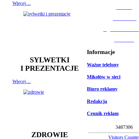
Więcej…
MOSiR
Biblioteka
Ogród Botanic
Muzeum
Informacje
SYLWETKI
Ważne telefony
I PREZENTACJE
Mikołów w sieci
Więcej…
Biuro reklamy
Redakcja
Cennik reklam
3
4
8
7
3
0
6
ZDROWIE
Visitors Counte