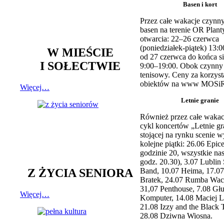
Basen i kort
Przez całe wakacje czynny
basen na terenie OR Plant
otwarcia: 22–26 czerwca
(poniedziałek-piątek) 13:0
W MIEŚCIE
od 27 czerwca do końca si
I SOŁECTWIE
9:00–19:00. Obok czynny j
tenisowy. Ceny za korzyst
obiektów na www MOSiR
Więcej…
Letnie granie
Również przez całe wakac
cykl koncertów „Letnie gr
stojącej na rynku scenie w
kolejne piątki: 26.06 Epic
godzinie 20, wszystkie na
godz. 20.30), 3.07 Lublin 
Z ŻYCIA SENIORA
Band, 10.07 Heima, 17.07
Bratek, 24.07 Rumba Wac
31,07 Penthouse, 7.08 Głu
Więcej…
Komputer, 14.08 Maciej L
21.08 Izzy and the Black 
28.08 Dziwna Wiosna.