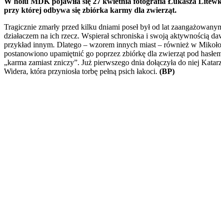
W holu MDK pojawiła się 27 kwietnia fotografia Łukasza Litewk
przy której odbywa się zbiórka karmy dla zwierząt.
Tragicznie zmarły przed kilku dniami poseł był od lat zaangażowany
działaczem na ich rzecz. Wspierał schroniska i swoją aktywnością da
przykład innym. Dlatego – wzorem innych miast – również w Mikoł
postanowiono upamiętnić go poprzez zbiórkę dla zwierząt pod hasłe
„karma zamiast zniczy”. Już pierwszego dnia dołączyła do niej Katar
Widera, która przyniosła torbę pełną psich łakoci.
(BP)