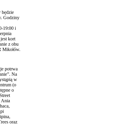
 będzie
y. Godziny
0-19:00 i
erpnia
est kort
anie z obu
 Mikołów.
je potrwa
anie”. Na
ystąpią w
entrum (o
stępne o
Street
 Ania
haca,
pi
ipina,
Trees oraz