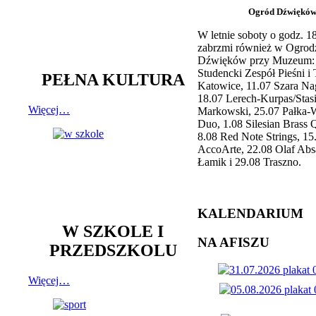
Ogród Dźwiękó
W letnie soboty o godz. 
zabrzmi również w Ogrod
Dźwięków przy Muzeum: 
Studencki Zespół Pieśni i
PEŁNA KULTURA
Katowice, 11.07 Szara Na
18.07 Lerech-Kurpas/Stas
Więcej…
Markowski, 25.07 Pałka-
Duo, 1.08 Silesian Brass Q
8.08 Red Note Strings, 15
AccoArte, 22.08 Olaf Abs
Łamik i 29.08 Traszno.
KALENDARIUM
W SZKOLE I
NA AFISZU
PRZEDSZKOLU
Więcej…