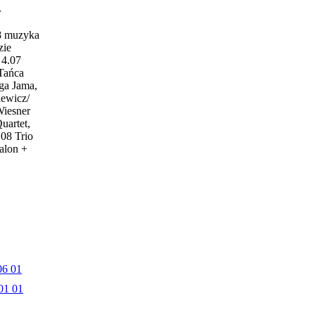
w
18 muzyka
zie
4.07
 Tańca
ga Jama,
iewicz/
Wiesner
uartet,
.08 Trio
alon +