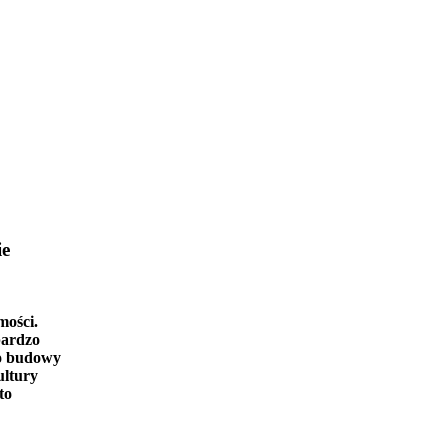
ie
mości.
bardzo
o budowy
ultury
to