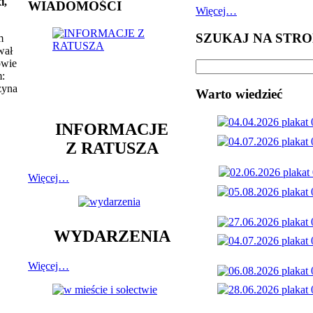
i,
WIADOMOŚCI
Więcej…
SZUKAJ NA STRO
m
wał
owie
m:
zyna
Warto wiedzieć
INFORMACJE
Z RATUSZA
Więcej…
WYDARZENIA
Więcej…