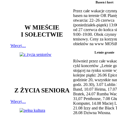
Basen i kort
Przez całe wakacje czynny
basen na terenie OR Plant
otwarcia: 22–26 czerwca
(poniedziałek-piątek) 13:0
W MIEŚCIE
od 27 czerwca do końca si
I SOŁECTWIE
9:00–19:00. Obok czynny j
tenisowy. Ceny za korzyst
obiektów na www MOSiR
Więcej…
Letnie granie
Również przez całe wakac
cykl koncertów „Letnie gr
stojącej na rynku scenie w
kolejne piątki: 26.06 Epic
godzinie 20, wszystkie na
godz. 20.30), 3.07 Lublin 
Z ŻYCIA SENIORA
Band, 10.07 Heima, 17.07
Bratek, 24.07 Rumba Wac
31,07 Penthouse, 7.08 Głu
Więcej…
Komputer, 14.08 Maciej L
21.08 Izzy and the Black 
28.08 Dziwna Wiosna.