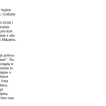
 będzie
y. Godziny
0-19:00 i
erpnia
est kort
anie z obu
 Mikołów.
je potrwa
anie”. Na
ystąpią w
entrum (o
stępne o
Street
 Ania
haca,
pi
ipina,
Trees oraz