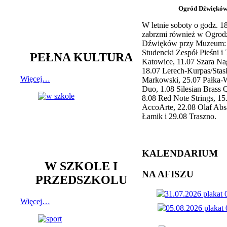
Ogród Dźwiękó
W letnie soboty o godz. 
zabrzmi również w Ogrod
Dźwięków przy Muzeum: 
Studencki Zespół Pieśni i
PEŁNA KULTURA
Katowice, 11.07 Szara Na
18.07 Lerech-Kurpas/Stas
Więcej…
Markowski, 25.07 Pałka-
Duo, 1.08 Silesian Brass Q
8.08 Red Note Strings, 15
AccoArte, 22.08 Olaf Abs
Łamik i 29.08 Traszno.
KALENDARIUM
W SZKOLE I
NA AFISZU
PRZEDSZKOLU
Więcej…