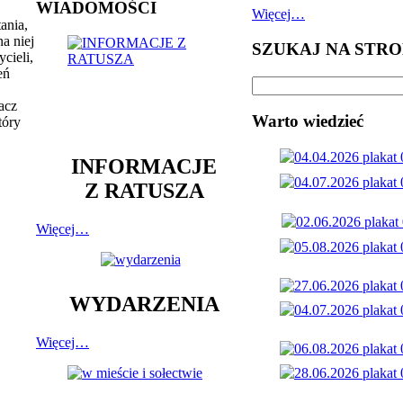
WIADOMOŚCI
Więcej…
ania,
a niej
SZUKAJ NA STRO
cieli,
eń
acz
Warto wiedzieć
tóry
INFORMACJE
Z RATUSZA
Więcej…
WYDARZENIA
Więcej…