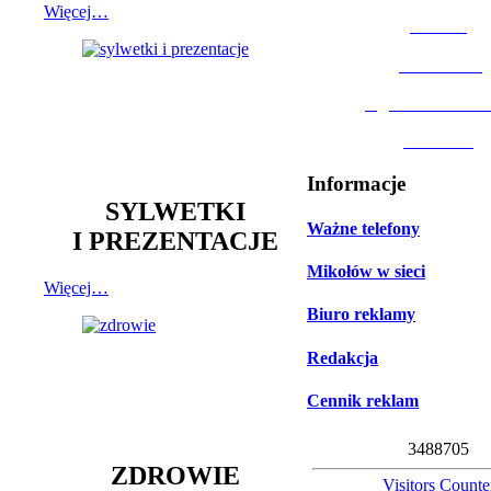
Więcej…
MOSiR
Biblioteka
Ogród Botanic
Muzeum
Informacje
SYLWETKI
Ważne telefony
I PREZENTACJE
Mikołów w sieci
Więcej…
Biuro reklamy
Redakcja
Cennik reklam
3
4
8
8
7
0
5
ZDROWIE
Visitors Counte