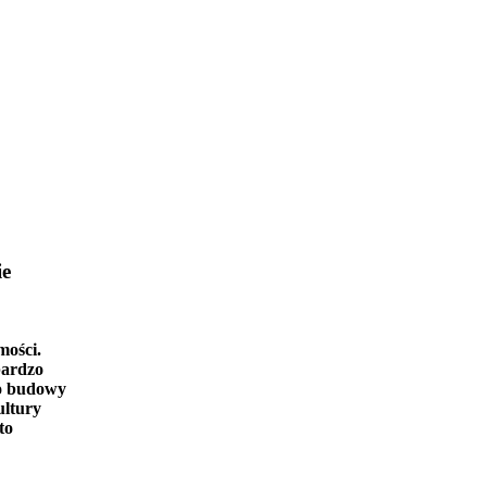
ie
mości.
bardzo
o budowy
ultury
to