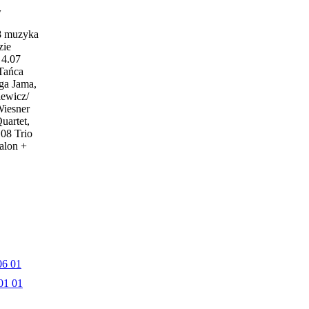
w
18 muzyka
zie
4.07
 Tańca
ga Jama,
iewicz/
Wiesner
uartet,
.08 Trio
alon +