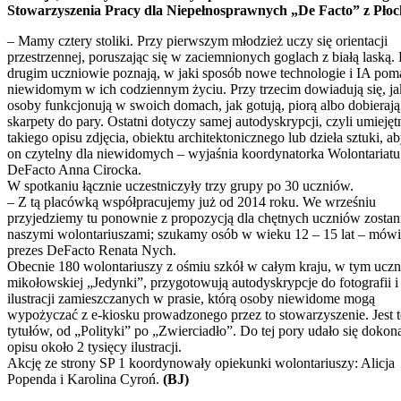
Stowarzyszenia Pracy dla Niepełnosprawnych „De Facto” z Płoc
– Mamy cztery stoliki. Przy pierwszym młodzież uczy się orientacji
przestrzennej, poruszając się w zaciemnionych goglach z białą laską.
drugim uczniowie poznają, w jaki sposób nowe technologie i IA pom
niewidomym w ich codziennym życiu. Przy trzecim dowiadują się, ja
osoby funkcjonują w swoich domach, jak gotują, piorą albo dobierają
skarpety do pary. Ostatni dotyczy samej autodyskrypcji, czyli umiejęt
takiego opisu zdjęcia, obiektu architektonicznego lub dzieła sztuki, a
on czytelny dla niewidomych – wyjaśnia koordynatorka Wolontariatu
DeFacto Anna Cirocka.
W spotkaniu łącznie uczestniczyły trzy grupy po 30 uczniów.
– Z tą placówką współpracujemy już od 2014 roku. We wrześniu
przyjedziemy tu ponownie z propozycją dla chętnych uczniów zostan
naszymi wolontariuszami; szukamy osób w wieku 12 – 15 lat – mówi
prezes DeFacto Renata Nych.
Obecnie 180 wolontariuszy z ośmiu szkół w całym kraju, w tym ucz
mikołowskiej „Jedynki”, przygotowują autodyskrypcje do fotografii i
ilustracji zamieszczanych w prasie, którą osoby niewidome mogą
wypożyczać z e-kiosku prowadzonego przez to stowarzyszenie. Jest 
tytułów, od „Polityki” po „Zwierciadło”. Do tej pory udało się dokon
opisu około 2 tysięcy ilustracji.
Akcję ze strony SP 1 koordynowały opiekunki wolontariuszy: Alicja
Popenda i Karolina Cyroń.
(BJ)