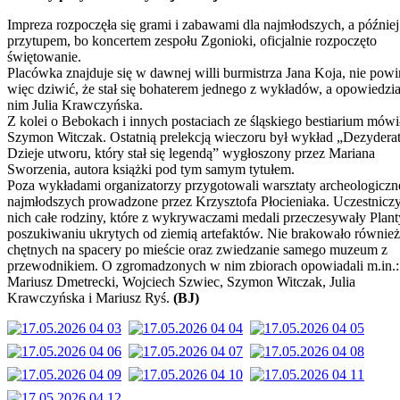
Impreza rozpoczęła się grami i zabawami dla najmłodszych, a później
przytupem, bo koncertem zespołu Zgonioki, oficjalnie rozpoczęto
świętowanie.
Placówka znajduje się w dawnej willi burmistrza Jana Koja, nie pow
więc dziwić, że stał się bohaterem jednego z wykładów, a opowiedzia
nim Julia Krawczyńska.
Z kolei o Bebokach i innych postaciach ze śląskiego bestiarium mówi
Szymon Witczak. Ostatnią prelekcją wieczoru był wykład „Dezyderat
Dzieje utworu, który stał się legendą” wygłoszony przez Mariana
Sworzenia, autora książki pod tym samym tytułem.
Poza wykładami organizatorzy przygotowali warsztaty archeologiczn
najmłodszych prowadzone przez Krzysztofa Płocieniaka. Uczestnicz
nich całe rodziny, które z wykrywaczami medali przeczesywały Plan
poszukiwaniu ukrytych od ziemią artefaktów. Nie brakowało również
chętnych na spacery po mieście oraz zwiedzanie samego muzeum z
przewodnikiem. O zgromadzonych w nim zbiorach opowiadali m.in.:
Mariusz Dmetrecki, Wojciech Szwiec, Szymon Witczak, Julia
Krawczyńska i Mariusz Ryś.
(BJ)