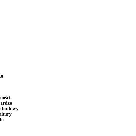
ie
mości.
bardzo
o budowy
ultury
to