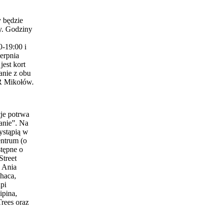
 będzie
y. Godziny
0-19:00 i
erpnia
est kort
anie z obu
 Mikołów.
je potrwa
anie”. Na
ystąpią w
entrum (o
stępne o
Street
 Ania
haca,
pi
ipina,
Trees oraz