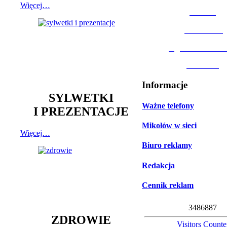
Więcej…
MOSiR
Biblioteka
Ogród Botanic
Muzeum
Informacje
SYLWETKI
Ważne telefony
I PREZENTACJE
Mikołów w sieci
Więcej…
Biuro reklamy
Redakcja
Cennik reklam
3
4
8
6
8
8
7
ZDROWIE
Visitors Counte