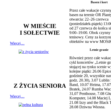
Basen i kort
Przez całe wakacje czynny
basen na terenie OR Plant
otwarcia: 22–26 czerwca
(poniedziałek-piątek) 13:0
W MIEŚCIE
od 27 czerwca do końca si
I SOŁECTWIE
9:00–19:00. Obok czynny j
tenisowy. Ceny za korzyst
obiektów na www MOSiR
Więcej…
Letnie granie
Również przez całe wakac
cykl koncertów „Letnie gr
stojącej na rynku scenie w
kolejne piątki: 26.06 Epic
godzinie 20, wszystkie na
godz. 20.30), 3.07 Lublin 
Z ŻYCIA SENIORA
Band, 10.07 Heima, 17.07
Bratek, 24.07 Rumba Wac
31,07 Penthouse, 7.08 Głu
Więcej…
Komputer, 14.08 Maciej L
21.08 Izzy and the Black 
28.08 Dziwna Wiosna.