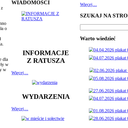
WIADOMOŚCI
Więcej…
 z
SZUKAJ NA STRO
inno
ła o
Warto wiedzieć
ł
a.
INFORMACJE
Z RATUSZA
e dla
yły w
ty w
Więcej…
WYDARZENIA
Więcej…