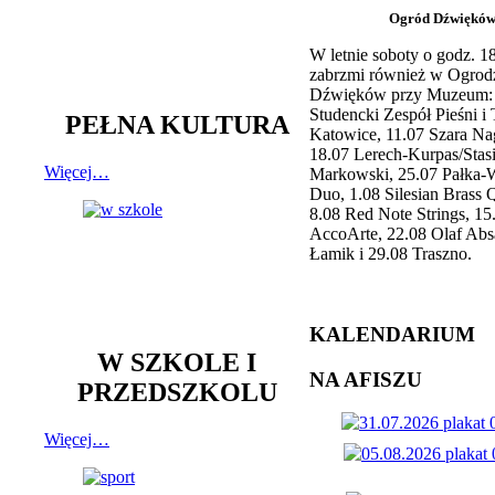
Ogród Dźwiękó
W letnie soboty o godz. 
zabrzmi również w Ogrod
Dźwięków przy Muzeum: 
Studencki Zespół Pieśni i
PEŁNA KULTURA
Katowice, 11.07 Szara Na
18.07 Lerech-Kurpas/Stas
Więcej…
Markowski, 25.07 Pałka-
Duo, 1.08 Silesian Brass Q
8.08 Red Note Strings, 15
AccoArte, 22.08 Olaf Abs
Łamik i 29.08 Traszno.
KALENDARIUM
W SZKOLE I
NA AFISZU
PRZEDSZKOLU
Więcej…