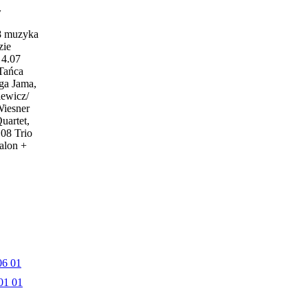
w
18 muzyka
zie
4.07
 Tańca
ga Jama,
iewicz/
Wiesner
uartet,
.08 Trio
alon +