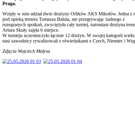
Praga.
Wzięły w nim udział dwie drużyny Orlików AKS Mikołów. Jedna z n
pod opieką trenera Tomasza Balula, nie przegrywając żadnego z
rozegranych spotkań, zwyciężyła cały turniej, natomiast drużyna tren
Artura Skuły zajęła 6 miejsce.
W turnieju uczestniczyło łącznie 12 drużyn. W swojej kategorii wiek
nasi zawodnicy rywalizowali z rówieśnikami z Czech, Niemiec i Węg
Zdjęcia Wojciech Małysa