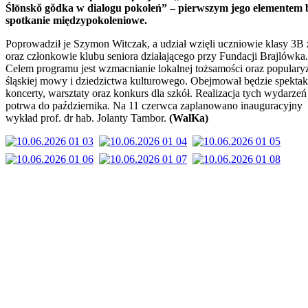
Ślōnskŏ gŏdka w dialogu pokoleń” – pierwszym jego elementem 
spotkanie międzypokoleniowe.
Poprowadził je Szymon Witczak, a udział wzięli uczniowie klasy 3B
oraz członkowie klubu seniora działającego przy Fundacji Brajlówka.
Celem programu jest wzmacnianie lokalnej tożsamości oraz populary
śląskiej mowy i dziedzictwa kulturowego. Obejmował będzie spektak
koncerty, warsztaty oraz konkurs dla szkół. Realizacja tych wydarzeń
potrwa do października. Na 11 czerwca zaplanowano inauguracyjny
wykład prof. dr hab. Jolanty Tambor.
(WalKa)