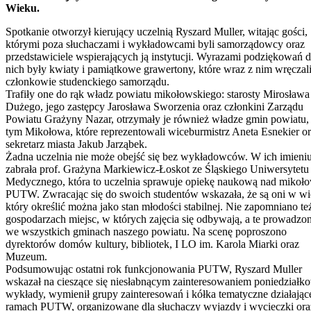
Wieku.
Spotkanie otworzył kierujący uczelnią Ryszard Muller, witając gości,
którymi poza słuchaczami i wykładowcami byli samorządowcy oraz
przedstawiciele wspierających ją instytucji. Wyrazami podziękowań d
nich były kwiaty i pamiątkowe grawertony, które wraz z nim wręczal
członkowie studenckiego samorządu.
Trafiły one do rąk władz powiatu mikołowskiego: starosty Mirosława
Dużego, jego zastępcy Jarosława Sworzenia oraz członkini Zarządu
Powiatu Grażyny Nazar, otrzymały je również władze gmin powiatu,
tym Mikołowa, które reprezentowali wiceburmistrz Aneta Esnekier o
sekretarz miasta Jakub Jarząbek.
Żadna uczelnia nie może obejść się bez wykładowców. W ich imieniu
zabrała prof. Grażyna Markiewicz-Łoskot ze Śląskiego Uniwersytetu
Medycznego, która to uczelnia sprawuje opiekę naukową nad mikoł
PUTW. Zwracając się do swoich studentów wskazała, że są oni w wi
który określić można jako stan młodości stabilnej. Nie zapomniano te
gospodarzach miejsc, w których zajęcia się odbywają, a te prowadzon
we wszystkich gminach naszego powiatu. Na scenę poproszono
dyrektorów domów kultury, bibliotek, I LO im. Karola Miarki oraz
Muzeum.
Podsumowując ostatni rok funkcjonowania PUTW, Ryszard Muller
wskazał na cieszące się niesłabnącym zainteresowaniem poniedziałk
wykłady, wymienił grupy zainteresowań i kółka tematyczne działając
ramach PUTW, organizowane dla słuchaczy wyjazdy i wycieczki ora