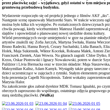
przez placówkę zajęć – wyjątkowy, gdyż ostatni w tym miejscu p
gruntowną przebudową budynku.
Wydarzenie rozpoczęło się od projekcji jednego z filmów AKF „iks”.
Następnie scenę opanowały Marżoretki Stars. W trakcie wieczoru og
można było kilka ich występów. Po roztańczonych dziewczynach prz
chwila powagi, kiedy wiceburmistrz Mateusz Handel zaprezentował 
slajdów i opowiedział o planowanej nowej siedzibie domu kultury.
Wśród prezentujących swoje umiejętności w grze na pianinie młodyc
artystów znaleźli się: Zofia Jarczyk, Martyna Świtała, Hanna Wieczor
Bruno Radecki, Hanna Boryń, Cezary Suchański, Lidia Banach, Eliz
Holek, Maja Sukiennik, Wiktor Kocełak, Roksana Małek, Antoni Zie
Franciszek Zientek, Alan Wowra. Na gitarach zagrali: Chloe Dytko, 
Krzos, Oskar Piotrowski i Ignacy Nowakowski, potem w duecie Sz
Paździor i Livia Biernacka oraz w trzecim składzie: Maja Staszewska
Maksymilian Kalisz, Adam Kamyk. Wystąpiły także grupy taneczne 
dzieci uczestniczące w zajęciach z rytmiki. Stałym elementem progr
była prezentacja Capelli Nicopolensis. Talent wokalny zaprezentował
Marysia Halor.
Na zakończenie głos zabrał dyrektor MDK Tomasz Ignalski, po czy
obecnych zaproszono do wspólnego, ostatniego zdjęcia grupowego p
starą siedzibą placówki.
(WalKa)