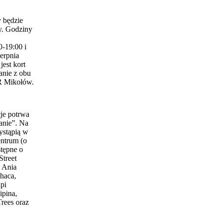
 będzie
y. Godziny
0-19:00 i
erpnia
est kort
anie z obu
 Mikołów.
je potrwa
anie”. Na
ystąpią w
entrum (o
stępne o
Street
 Ania
haca,
pi
ipina,
Trees oraz