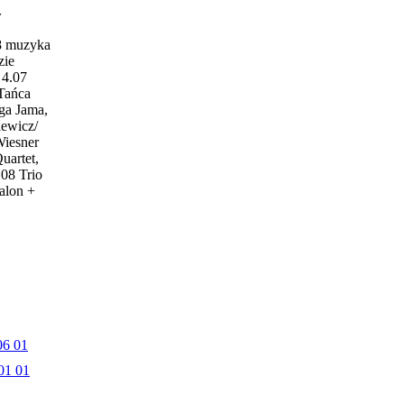
w
18 muzyka
zie
4.07
 Tańca
ga Jama,
iewicz/
Wiesner
uartet,
.08 Trio
alon +