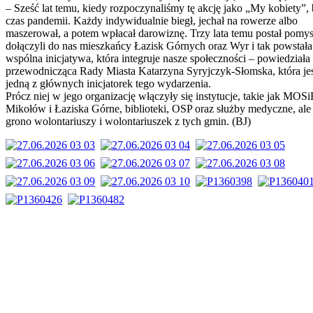
– Sześć lat temu, kiedy rozpoczynaliśmy tę akcję jako „My kobiety”, 
czas pandemii. Każdy indywidualnie biegł, jechał na rowerze albo
maszerował, a potem wpłacał darowiznę. Trzy lata temu postał pomys
dołączyli do nas mieszkańcy Łazisk Górnych oraz Wyr i tak powstała
wspólna inicjatywa, która integruje nasze społeczności – powiedziała
przewodnicząca Rady Miasta Katarzyna Syryjczyk-Słomska, która je
jedną z głównych inicjatorek tego wydarzenia.
owian,
Prócz niej w jego organizację włączyły się instytucje, takie jak MOS
Mikołów i Łaziska Górne, biblioteki, OSP oraz służby medyczne, ale
rtowali
grono wolontariuszy i wolontariuszek z tych gmin. (BJ)
rskiego.
tnicy
,
hać
em
etrów)
rując