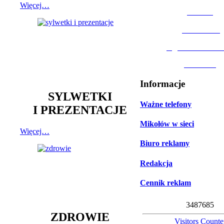
Więcej…
MOSiR
Biblioteka
Ogród Botanic
Muzeum
Informacje
SYLWETKI
Ważne telefony
I PREZENTACJE
Mikołów w sieci
Więcej…
Biuro reklamy
Redakcja
Cennik reklam
3
4
8
7
6
8
5
ZDROWIE
Visitors Counte