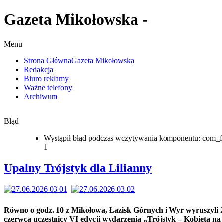
yk
Gazeta Mikołowska -
ny
wno
Menu
Strona Główna
Gazeta Mikołowska
Redakcja
Biuro reklamy
Ważne telefony
owa,
Archiwum
k
ych
Błąd
zyli
Wystąpił błąd podczas wczytywania komponentu: com_f
1
ca
tnicy
Upalny Trójstyk dla Lilianny
zenia
styk
Równo o godz. 10 z Mikołowa, Łazisk Górnych i Wyr wyruszyli 
ta
czerwca uczestnicy VI edycji wydarzenia „Trójstyk – Kobieta na