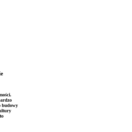
ie
mości.
bardzo
o budowy
ultury
to