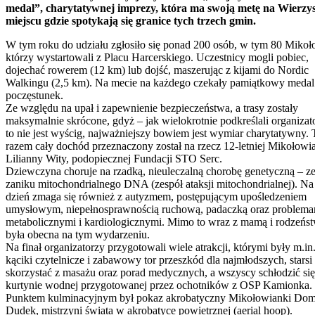
medal”, charytatywnej imprezy, która ma swoją metę na Wierzy
”,
miejscu gdzie spotykają się granice tych trzech gmin.
tatywnej
zy,
W tym roku do udziału zgłosiło się ponad 200 osób, w tym 80 Mikoł
którzy wystartowali z Placu Harcerskiego. Uczestnicy mogli pobiec,
dojechać rowerem (12 km) lub dojść, maszerując z kijami do Nordic
Walkingu (2,5 km). Na mecie na każdego czekały pamiątkowy medal
poczęstunek.
Ze względu na upał i zapewnienie bezpieczeństwa, a trasy zostały
ysku,
maksymalnie skrócone, gdyż – jak wielokrotnie podkreślali organizat
cu
to nie jest wyścig, najważniejszy bowiem jest wymiar charytatywny.
razem cały dochód przeznaczony został na rzecz 12-letniej Mikołowi
kają
Lilianny Wity, podopiecznej Fundacji STO Serc.
Dziewczyna choruje na rzadką, nieuleczalną chorobę genetyczną – z
ce
zaniku mitochondrialnego DNA (zespół ataksji mitochondrialnej). Na
dzień zmaga się również z autyzmem, postępującym upośledzeniem
h
umysłowym, niepełnosprawnością ruchową, padaczką oraz problema
metabolicznymi i kardiologicznymi. Mimo to wraz z mamą i rodzeń
była obecna na tym wydarzeniu.
Na finał organizatorzy przygotowali wiele atrakcji, którymi były m.in
kąciki czytelnicze i zabawowy tor przeszkód dla najmłodszych, starsi
skorzystać z masażu oraz porad medycznych, a wszyscy schłodzić się
kurtynie wodnej przygotowanej przez ochotników z OSP Kamionka.
u
Punktem kulminacyjnym był pokaz akrobatyczny Mikołowianki Dom
ło
Dudek, mistrzyni świata w akrobatyce powietrznej (aerial hoop).