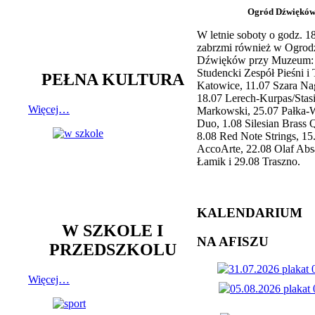
Ogród Dźwiękó
W letnie soboty o godz. 
zabrzmi również w Ogrod
Dźwięków przy Muzeum: 
Studencki Zespół Pieśni i
PEŁNA KULTURA
Katowice, 11.07 Szara Na
18.07 Lerech-Kurpas/Stas
Więcej…
Markowski, 25.07 Pałka-
Duo, 1.08 Silesian Brass Q
8.08 Red Note Strings, 15
AccoArte, 22.08 Olaf Abs
Łamik i 29.08 Traszno.
KALENDARIUM
W SZKOLE I
NA AFISZU
PRZEDSZKOLU
Więcej…