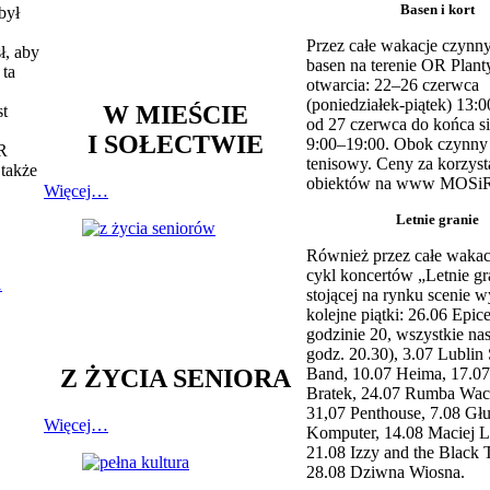
Basen i kort
był
Przez całe wakacje czynny
ł, aby
basen na terenie OR Plant
 ta
otwarcia: 22–26 czerwca
(poniedziałek-piątek) 13:0
W MIEŚCIE
st
od 27 czerwca do końca si
I SOŁECTWIE
9:00–19:00. Obok czynny j
iR
tenisowy. Ceny za korzyst
 także
obiektów na www MOSiR
Więcej…
Letnie granie
Również przez całe wakac
cykl koncertów „Letnie gr
stojącej na rynku scenie w
kolejne piątki: 26.06 Epic
godzinie 20, wszystkie na
godz. 20.30), 3.07 Lublin 
Z ŻYCIA SENIORA
Band, 10.07 Heima, 17.07
Bratek, 24.07 Rumba Wac
31,07 Penthouse, 7.08 Głu
Więcej…
Komputer, 14.08 Maciej L
21.08 Izzy and the Black 
28.08 Dziwna Wiosna.