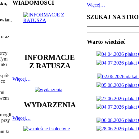
WIADOMOŚCI
sku,
Więcej…
SZUKAJ NA STRO
owian,
 oraz
Warto wiedzieć
orzy –
INFORMACJE
 Tym
Z RATUSZA
anki
espół
Więcej…
 co
mi
stwem
WYDARZENIA
.
 mogli
Więcej…
 przy
iniki