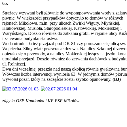
65.
Strażacy wzywani byli głównie do wypompowywania wody z zalan
piwnic. W większości przypadków dotyczyło to domów w różnych
rejonach Mikołowa, m.in. przy ulicach Żwirki Wigury, Młyńskiej,
Krakowskiej, Musioła, Staropodleskiej, Katowickiej, Mokierskiej i
Waryńskiego. Doszło również do zatkania grobli w rejonie ulicy Kuźn
i zalewania budynku starostwa.
Woda utrudniała też przejazd pod DK 81 czy poruszanie się ulicą św.
Wojciecha. Silny wiatr przewracał drzewa. Na ulicy Szkolnej drzewo
opierało się o przewody, a na ulicy Mokierskiej leżący na jezdni kona
utrudniał przejazd. Doszło również do zerwania dachówek z budynk
ul. Rolniczej.
Dwa dni wcześniej przeszła nad naszą okolicą równie gwałtowna bur
Wówczas liczba interwencji wyniosła 63. W jednym z domów piorun
wywołał pożar, który na szczęście został szybko opanowany.
(BJ)
zdjęcia OSP Kamionka i KP PSP Mikołów