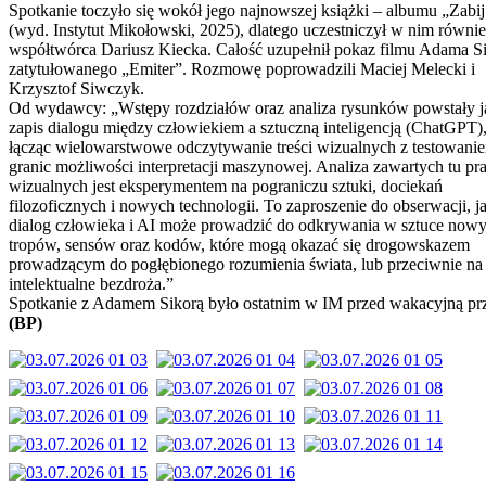
Spotkanie toczyło się wokół jego najnowszej książki – albumu „Zabij
(wyd. Instytut Mikołowski, 2025), dlatego uczestniczył w nim równie
współtwórca Dariusz Kiecka. Całość uzupełnił pokaz filmu Adama S
zatytułowanego „Emiter”. Rozmowę poprowadzili Maciej Melecki i
Krzysztof Siwczyk.
Od wydawcy: „Wstępy rozdziałów oraz analiza rysunków powstały 
zapis dialogu między człowiekiem a sztuczną inteligencją (ChatGPT)
łącząc wielowarstwowe odczytywanie treści wizualnych z testowani
granic możliwości interpretacji maszynowej. Analiza zawartych tu pr
wizualnych jest eksperymentem na pograniczu sztuki, dociekań
filozoficznych i nowych technologii. To zaproszenie do obserwacji, j
dialog człowieka i AI może prowadzić do odkrywania w sztuce now
tropów, sensów oraz kodów, które mogą okazać się drogowskazem
prowadzącym do pogłębionego rozumienia świata, lub przeciwnie na
intelektualne bezdroża.”
Spotkanie z Adamem Sikorą było ostatnim w IM przed wakacyjną pr
(BP)