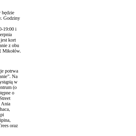
 będzie
y. Godziny
0-19:00 i
erpnia
est kort
anie z obu
 Mikołów.
je potrwa
anie”. Na
ystąpią w
entrum (o
stępne o
Street
 Ania
haca,
pi
ipina,
Trees oraz