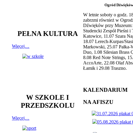
Ogród Dźwiękó
W letnie soboty o godz. 
zabrzmi również w Ogrod
Dźwięków przy Muzeum: 
Studencki Zespół Pieśni i
PEŁNA KULTURA
Katowice, 11.07 Szara Na
18.07 Lerech-Kurpas/Stas
Więcej…
Markowski, 25.07 Pałka-
Duo, 1.08 Silesian Brass Q
8.08 Red Note Strings, 15
AccoArte, 22.08 Olaf Abs
Łamik i 29.08 Traszno.
KALENDARIUM
W SZKOLE I
NA AFISZU
PRZEDSZKOLU
Więcej…