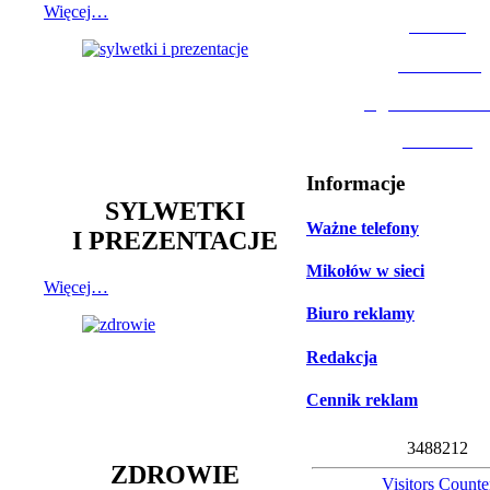
Więcej…
MOSiR
Biblioteka
Ogród Botanic
Muzeum
Informacje
SYLWETKI
Ważne telefony
I PREZENTACJE
Mikołów w sieci
Więcej…
Biuro reklamy
Redakcja
Cennik reklam
3
4
8
8
2
1
2
ZDROWIE
Visitors Counte