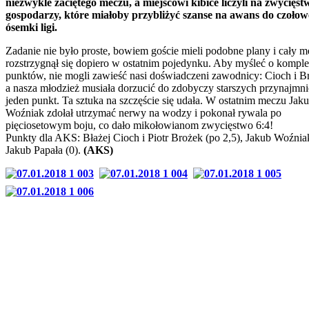
niezwykle zaciętego meczu, a miejscowi kibice liczyli na zwycięst
gospodarzy, które miałoby przybliżyć szanse na awans do czołow
ósemki ligi.
Zadanie nie było proste, bowiem goście mieli podobne plany i cały m
rozstrzygnął się dopiero w ostatnim pojedynku. Aby myśleć o komple
punktów, nie mogli zawieść nasi doświadczeni zawodnicy: Cioch i B
a nasza młodzież musiała dorzucić do zdobyczy starszych przynajmni
jeden punkt. Ta sztuka na szczęście się udała. W ostatnim meczu Jak
Woźniak zdołał utrzymać nerwy na wodzy i pokonał rywala po
pięciosetowym boju, co dało mikołowianom zwycięstwo 6:4!
Punkty dla AKS: Błażej Cioch i Piotr Brożek (po 2,5), Jakub Woźniak
Jakub Papała (0).
(AKS)