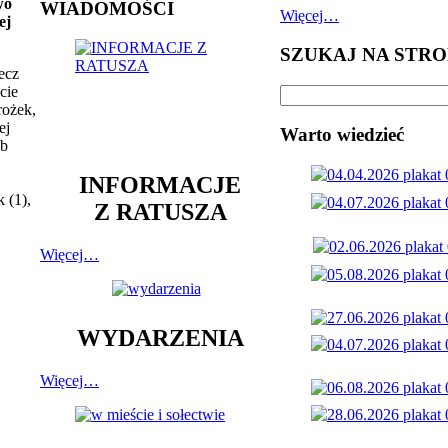
wo
WIADOMOŚCI
Więcej…
ej
SZUKAJ NA STRO
ecz
cie
rożek,
ej
Warto wiedzieć
ub
INFORMACJE
 (1),
Z RATUSZA
Więcej…
WYDARZENIA
Więcej…