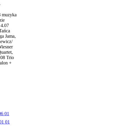
w
18 muzyka
zie
4.07
 Tańca
ga Jama,
iewicz/
Wiesner
uartet,
.08 Trio
alon +