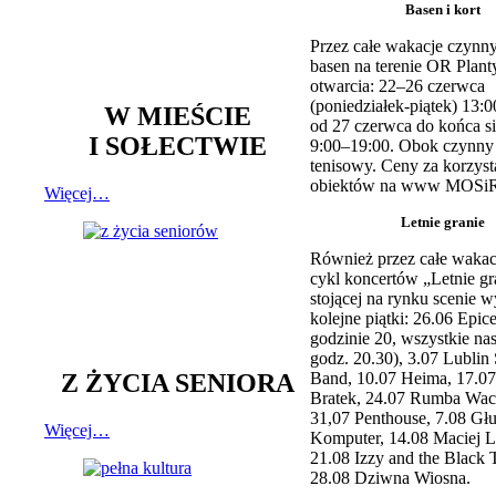
Basen i kort
Przez całe wakacje czynny
basen na terenie OR Plant
otwarcia: 22–26 czerwca
(poniedziałek-piątek) 13:0
W MIEŚCIE
od 27 czerwca do końca si
I SOŁECTWIE
9:00–19:00. Obok czynny j
tenisowy. Ceny za korzyst
obiektów na www MOSiR
Więcej…
Letnie granie
Również przez całe wakac
cykl koncertów „Letnie gr
stojącej na rynku scenie w
kolejne piątki: 26.06 Epic
godzinie 20, wszystkie na
godz. 20.30), 3.07 Lublin 
Z ŻYCIA SENIORA
Band, 10.07 Heima, 17.07
Bratek, 24.07 Rumba Wac
31,07 Penthouse, 7.08 Głu
Więcej…
Komputer, 14.08 Maciej L
21.08 Izzy and the Black 
28.08 Dziwna Wiosna.