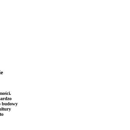
ie
mości.
bardzo
o budowy
ultury
to