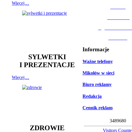
Więcej…
MOSiR
Biblioteka
Ogród Botanic
Muzeum
Informacje
SYLWETKI
Ważne telefony
I PREZENTACJE
Mikołów w sieci
Więcej…
Biuro reklamy
Redakcja
Cennik reklam
3
4
8
9
6
8
0
ZDROWIE
Visitors Counte