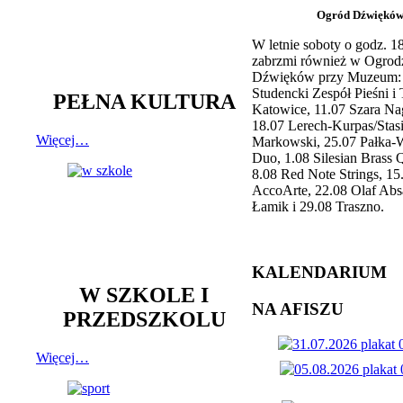
Ogród Dźwiękó
W letnie soboty o godz. 
zabrzmi również w Ogrod
Dźwięków przy Muzeum: 
Studencki Zespół Pieśni i
PEŁNA KULTURA
Katowice, 11.07 Szara Na
18.07 Lerech-Kurpas/Stas
Więcej…
Markowski, 25.07 Pałka-
Duo, 1.08 Silesian Brass Q
8.08 Red Note Strings, 15
AccoArte, 22.08 Olaf Abs
Łamik i 29.08 Traszno.
KALENDARIUM
W SZKOLE I
NA AFISZU
PRZEDSZKOLU
Więcej…