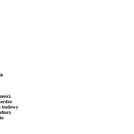
ie
mości.
bardzo
o budowy
ultury
to