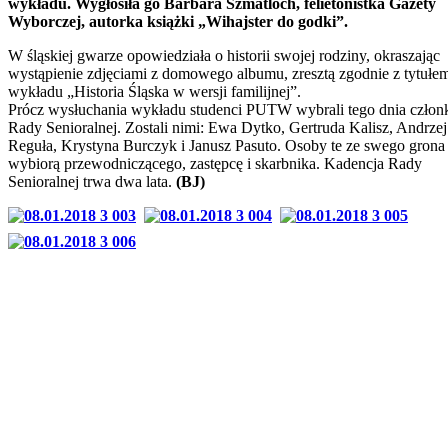
wykładu. Wygłosiła go Barbara Szmatloch, felietonistka Gazety
Wyborczej, autorka książki „Wihajster do godki”.
W śląskiej gwarze opowiedziała o historii swojej rodziny, okraszając
wystąpienie zdjęciami z domowego albumu, zresztą zgodnie z tytułe
wykładu „Historia Śląska w wersji familijnej”.
Prócz wysłuchania wykładu studenci PUTW wybrali tego dnia czło
Rady Senioralnej. Zostali nimi: Ewa Dytko, Gertruda Kalisz, Andrzej
Reguła, Krystyna Burczyk i Janusz Pasuto. Osoby te ze swego grona
wybiorą przewodniczącego, zastępcę i skarbnika. Kadencja Rady
Senioralnej trwa dwa lata.
(BJ)