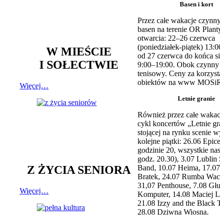
Basen i kort
Przez całe wakacje czynny
basen na terenie OR Plant
otwarcia: 22–26 czerwca
(poniedziałek-piątek) 13:0
W MIEŚCIE
od 27 czerwca do końca si
I SOŁECTWIE
9:00–19:00. Obok czynny j
tenisowy. Ceny za korzyst
obiektów na www MOSiR
Więcej…
Letnie granie
Również przez całe wakac
cykl koncertów „Letnie gr
stojącej na rynku scenie w
kolejne piątki: 26.06 Epic
godzinie 20, wszystkie na
godz. 20.30), 3.07 Lublin 
Z ŻYCIA SENIORA
Band, 10.07 Heima, 17.07
Bratek, 24.07 Rumba Wac
31,07 Penthouse, 7.08 Głu
Więcej…
Komputer, 14.08 Maciej L
21.08 Izzy and the Black 
28.08 Dziwna Wiosna.