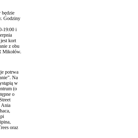
 będzie
y. Godziny
0-19:00 i
erpnia
est kort
anie z obu
 Mikołów.
je potrwa
anie”. Na
ystąpią w
entrum (o
stępne o
Street
 Ania
haca,
pi
ipina,
Trees oraz