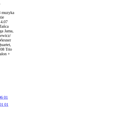
w
18 muzyka
zie
4.07
 Tańca
ga Jama,
iewicz/
Wiesner
uartet,
.08 Trio
alon +