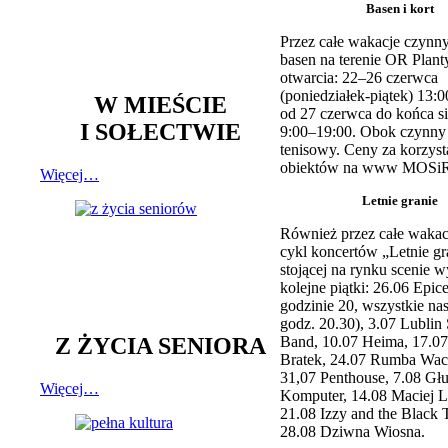
Basen i kort
Przez całe wakacje czynny
basen na terenie OR Plant
otwarcia: 22–26 czerwca
(poniedziałek-piątek) 13:0
W MIEŚCIE
od 27 czerwca do końca si
I SOŁECTWIE
9:00–19:00. Obok czynny j
tenisowy. Ceny za korzyst
obiektów na www MOSiR
Więcej…
Letnie granie
Również przez całe wakac
cykl koncertów „Letnie gr
stojącej na rynku scenie w
kolejne piątki: 26.06 Epic
godzinie 20, wszystkie na
godz. 20.30), 3.07 Lublin 
Z ŻYCIA SENIORA
Band, 10.07 Heima, 17.07
Bratek, 24.07 Rumba Wac
31,07 Penthouse, 7.08 Głu
Więcej…
Komputer, 14.08 Maciej L
21.08 Izzy and the Black 
28.08 Dziwna Wiosna.