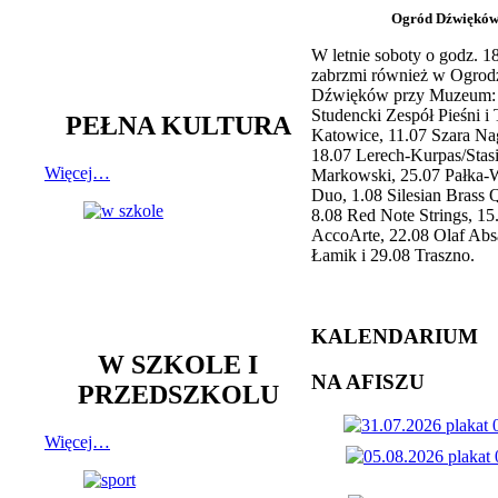
Ogród Dźwiękó
W letnie soboty o godz. 
zabrzmi również w Ogrod
Dźwięków przy Muzeum: 
Studencki Zespół Pieśni i
PEŁNA KULTURA
Katowice, 11.07 Szara Na
18.07 Lerech-Kurpas/Stas
Więcej…
Markowski, 25.07 Pałka-
Duo, 1.08 Silesian Brass Q
8.08 Red Note Strings, 15
AccoArte, 22.08 Olaf Abs
Łamik i 29.08 Traszno.
KALENDARIUM
W SZKOLE I
NA AFISZU
PRZEDSZKOLU
Więcej…