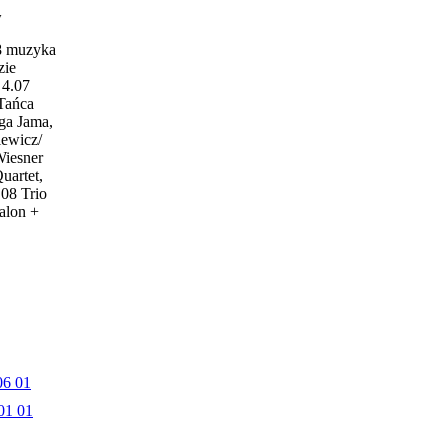
w
18 muzyka
zie
4.07
 Tańca
ga Jama,
iewicz/
Wiesner
uartet,
.08 Trio
alon +