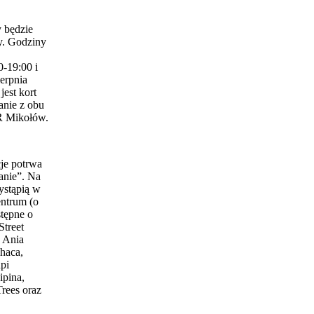
 będzie
y. Godziny
0-19:00 i
erpnia
est kort
anie z obu
 Mikołów.
je potrwa
anie”. Na
ystąpią w
entrum (o
stępne o
Street
 Ania
haca,
pi
ipina,
Trees oraz