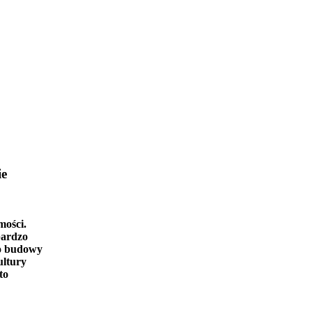
ie
mości.
bardzo
o budowy
ultury
to