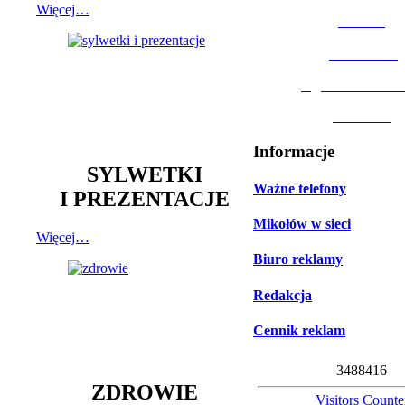
Więcej…
MOSiR
Biblioteka
Ogród Botanic
Muzeum
Informacje
SYLWETKI
Ważne telefony
I PREZENTACJE
Mikołów w sieci
Więcej…
Biuro reklamy
Redakcja
Cennik reklam
3
4
8
8
4
1
6
ZDROWIE
Visitors Counte