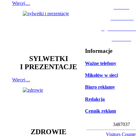
Więcej…
MOSiR
Biblioteka
Ogród Botanic
Muzeum
Informacje
SYLWETKI
Ważne telefony
I PREZENTACJE
Mikołów w sieci
Więcej…
Biuro reklamy
Redakcja
Cennik reklam
3
4
8
7
0
3
7
ZDROWIE
Visitors Counte