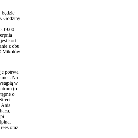
 będzie
y. Godziny
0-19:00 i
erpnia
est kort
anie z obu
 Mikołów.
je potrwa
anie”. Na
ystąpią w
entrum (o
stępne o
Street
 Ania
haca,
pi
ipina,
Trees oraz