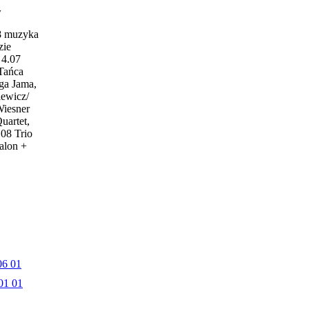
w
18 muzyka
zie
4.07
 Tańca
ga Jama,
iewicz/
Wiesner
uartet,
.08 Trio
alon +