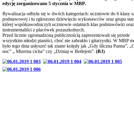
edycję zorganizowano 5 stycznia w MBP.
Rywalizacja odbyła się w dwóch kategoriach: uczniowie do 6 klasy s
podstawowej i tu zgłoszono dziewięciu wykonawców oraz grupa star
której współzawodniczyli uczniowie ostatnich klas podstawówki oraz
instrumentaliści z placówek pozaszkolnych.
Przed licznie zgromadzoną publicznością zaprezentowali się przede
wszystkim młodzi pianiści, choć nie zabrakło i gitarzystki. W MBP 
było tego dnia usłyszeć tak znane kolędy jak „Gdy śliczna Panna”, „
noc” „ Mizerna cicha” czy „Dzisiaj w Betlejem”.
(BJ)