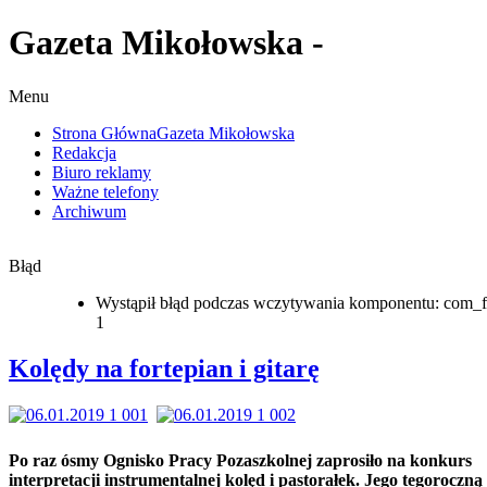
Gazeta Mikołowska -
Menu
Strona Główna
Gazeta Mikołowska
Redakcja
Biuro reklamy
Ważne telefony
Archiwum
Błąd
Wystąpił błąd podczas wczytywania komponentu: com_f
1
Kolędy na fortepian i gitarę
Po raz ósmy Ognisko Pracy Pozaszkolnej zaprosiło na konkurs
interpretacji instrumentalnej kolęd i pastorałek. Jego tegoroczną