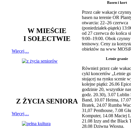
Basen i kort
Przez całe wakacje czynny
basen na terenie OR Plant
otwarcia: 22–26 czerwca
(poniedziałek-piątek) 13:0
W MIEŚCIE
od 27 czerwca do końca si
I SOŁECTWIE
9:00–19:00. Obok czynny j
tenisowy. Ceny za korzyst
obiektów na www MOSiR
Więcej…
Letnie granie
Również przez całe wakac
cykl koncertów „Letnie gr
stojącej na rynku scenie w
kolejne piątki: 26.06 Epic
godzinie 20, wszystkie na
godz. 20.30), 3.07 Lublin 
Z ŻYCIA SENIORA
Band, 10.07 Heima, 17.07
Bratek, 24.07 Rumba Wac
31,07 Penthouse, 7.08 Głu
Więcej…
Komputer, 14.08 Maciej L
21.08 Izzy and the Black 
28.08 Dziwna Wiosna.