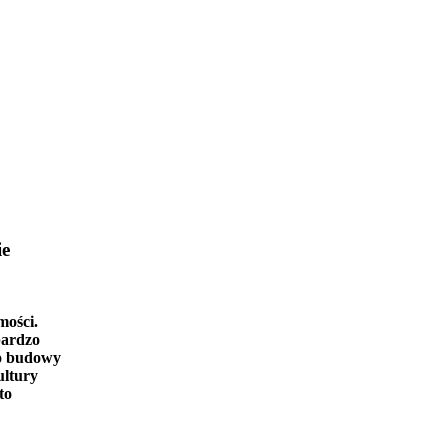
ie
mości.
bardzo
o budowy
ultury
to