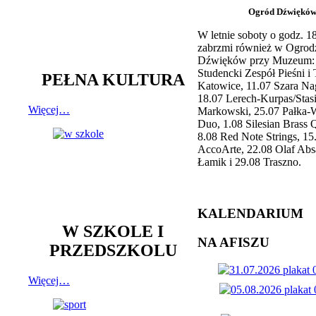
Ogród Dźwiękó
W letnie soboty o godz. 
zabrzmi również w Ogrod
Dźwięków przy Muzeum: 
Studencki Zespół Pieśni i
PEŁNA KULTURA
Katowice, 11.07 Szara Na
18.07 Lerech-Kurpas/Stas
Więcej…
Markowski, 25.07 Pałka-
Duo, 1.08 Silesian Brass Q
8.08 Red Note Strings, 15
AccoArte, 22.08 Olaf Abs
Łamik i 29.08 Traszno.
KALENDARIUM
W SZKOLE I
NA AFISZU
PRZEDSZKOLU
Więcej…