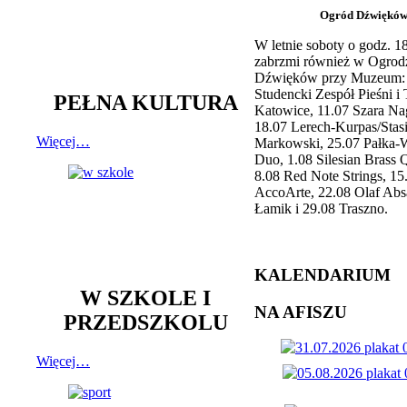
Ogród Dźwiękó
W letnie soboty o godz. 
zabrzmi również w Ogrod
Dźwięków przy Muzeum: 
Studencki Zespół Pieśni i
PEŁNA KULTURA
Katowice, 11.07 Szara Na
18.07 Lerech-Kurpas/Stas
Więcej…
Markowski, 25.07 Pałka-
Duo, 1.08 Silesian Brass Q
8.08 Red Note Strings, 15
AccoArte, 22.08 Olaf Abs
Łamik i 29.08 Traszno.
KALENDARIUM
W SZKOLE I
NA AFISZU
PRZEDSZKOLU
Więcej…