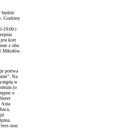
 będzie
y. Godziny
0-19:00 i
erpnia
est kort
anie z obu
 Mikołów.
je potrwa
anie”. Na
ystąpią w
entrum (o
stępne o
Street
 Ania
haca,
pi
ipina,
Trees oraz