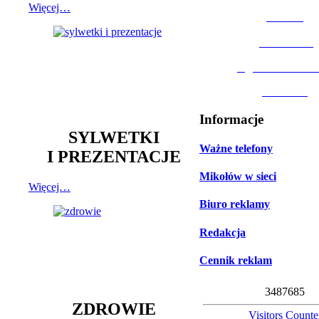
Więcej…
MOSiR
Biblioteka
Ogród Botanic
Muzeum
Informacje
SYLWETKI
Ważne telefony
I PREZENTACJE
Mikołów w sieci
Więcej…
Biuro reklamy
Redakcja
Cennik reklam
3
4
8
7
6
8
5
ZDROWIE
Visitors Counte