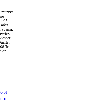
w
18 muzyka
zie
4.07
 Tańca
ga Jama,
iewicz/
Wiesner
uartet,
.08 Trio
alon +