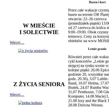
Basen i kort
Przez całe wakacje czynny
basen na terenie OR Plant
otwarcia: 22–26 czerwca
(poniedziałek-piątek) 13:0
W MIEŚCIE
od 27 czerwca do końca si
I SOŁECTWIE
9:00–19:00. Obok czynny j
tenisowy. Ceny za korzyst
obiektów na www MOSiR
Więcej…
Letnie granie
Również przez całe wakac
cykl koncertów „Letnie gr
stojącej na rynku scenie w
kolejne piątki: 26.06 Epic
godzinie 20, wszystkie na
godz. 20.30), 3.07 Lublin 
Z ŻYCIA SENIORA
Band, 10.07 Heima, 17.07
Bratek, 24.07 Rumba Wac
31,07 Penthouse, 7.08 Głu
Więcej…
Komputer, 14.08 Maciej L
21.08 Izzy and the Black 
28.08 Dziwna Wiosna.