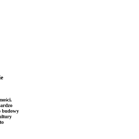
ie
mości.
bardzo
o budowy
ultury
to