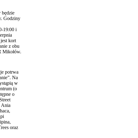
 będzie
y. Godziny
0-19:00 i
erpnia
est kort
anie z obu
 Mikołów.
je potrwa
anie”. Na
ystąpią w
entrum (o
stępne o
Street
 Ania
haca,
pi
ipina,
Trees oraz