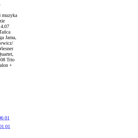
w
18 muzyka
zie
4.07
 Tańca
ga Jama,
iewicz/
Wiesner
uartet,
.08 Trio
alon +