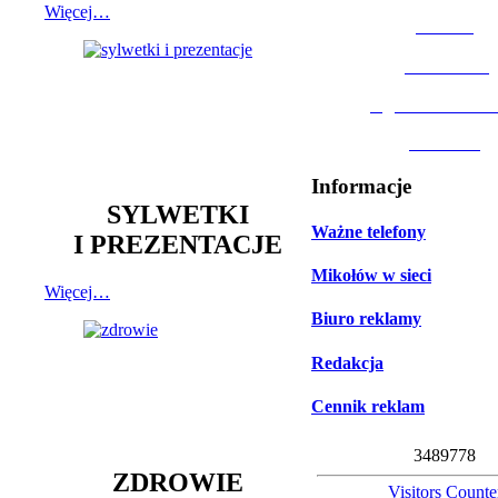
Więcej…
MOSiR
Biblioteka
Ogród Botanic
Muzeum
Informacje
SYLWETKI
Ważne telefony
I PREZENTACJE
Mikołów w sieci
Więcej…
Biuro reklamy
Redakcja
Cennik reklam
3
4
8
9
7
7
8
ZDROWIE
Visitors Counte