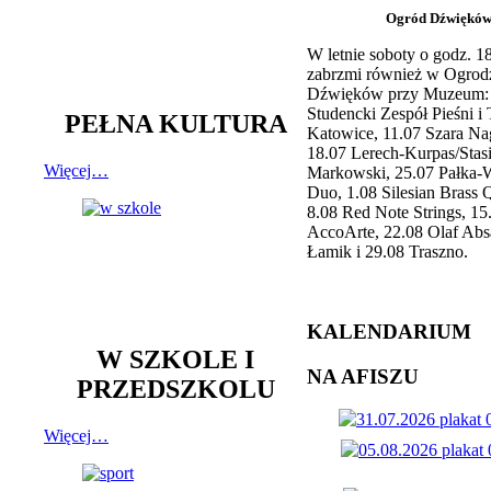
Ogród Dźwiękó
W letnie soboty o godz. 
zabrzmi również w Ogrod
Dźwięków przy Muzeum: 
Studencki Zespół Pieśni i
PEŁNA KULTURA
Katowice, 11.07 Szara Na
18.07 Lerech-Kurpas/Stas
Więcej…
Markowski, 25.07 Pałka-
Duo, 1.08 Silesian Brass Q
8.08 Red Note Strings, 15
AccoArte, 22.08 Olaf Abs
Łamik i 29.08 Traszno.
KALENDARIUM
W SZKOLE I
NA AFISZU
PRZEDSZKOLU
Więcej…