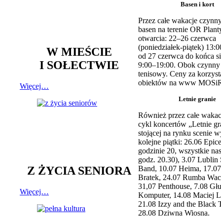
Basen i kort
Przez całe wakacje czynny
basen na terenie OR Plant
otwarcia: 22–26 czerwca
(poniedziałek-piątek) 13:0
W MIEŚCIE
od 27 czerwca do końca si
I SOŁECTWIE
9:00–19:00. Obok czynny j
tenisowy. Ceny za korzyst
obiektów na www MOSiR
Więcej…
Letnie granie
Również przez całe wakac
cykl koncertów „Letnie gr
stojącej na rynku scenie w
kolejne piątki: 26.06 Epic
godzinie 20, wszystkie na
godz. 20.30), 3.07 Lublin 
Z ŻYCIA SENIORA
Band, 10.07 Heima, 17.07
Bratek, 24.07 Rumba Wac
31,07 Penthouse, 7.08 Głu
Więcej…
Komputer, 14.08 Maciej L
21.08 Izzy and the Black 
28.08 Dziwna Wiosna.