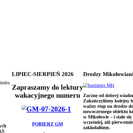
LIPIEC-SIERPIEŃ 2026
Drodzy Mikołowian
inder,
Zapraszamy do lektury
wakacyjnego numeru
Zacznę od dobrej wiado
Zakończyliśmy kolejny 
ważny etap na drodze d
nowoczesnego obiektu k
w Mikołowie – i stało się 
wcześniej, niż pierwotnie
POBIERZ GM
ych
zakładaliśmy.
 KS