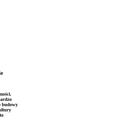
ie
mości.
bardzo
o budowy
ultury
to